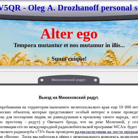
5QR - Oleg А. Drozhanoff personal s
Alter 
ego
Tempora mutantur et nos mutamur in illis...

Suum cuique!
Миниховский редут.
Выезд на Миниховский редут.
бывания на территории нынешнего мелитопольского края еще 10 000 лет т
ческих объектов, которые представляют особый интерес в плане провед
ны для посещения людям, не равнодушным к прошлому своего народа, ист
(по простому - редут) у Овечьего брода, что на реке Молочной, у 
активации его по международной радиолюбительской программе
WCA
и будет
ского радиоклуба «73!» была проведена
радиоэкспедиция на место проры
и «Вотан». Тогда мы работали в эфире с мемориального комплекса, возведенн