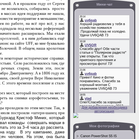
лочной. А в прошлом году от Сергея
Мини-чат
не возлагалось, собирались просто
 в массах идея поддержки не нашла,
ровести мероприятие в меньшинстве,
я по работе, на всё про всё, у нас
подпадала под несколько референций
 значительно расширилась. Мы ехали
укреплений
,
а к ним добавились ещё
анонс на сайте
UFF
, ко мне буквально
 Молочной. В общем, наша крохотная
е.
и некоторые исторические справки.
естьян. Село расположилось там, где
речных стариц. Земли эти, после
мбро Дмитриевичу. А в 1806 году их
ана, своей дочери Вере Николаевне
. С этого времени поселение и стало
рез мост, который построен на месте
реть на снимки аэрофотосъемки, то
а?
ды проходила по этим местам. Так,
в
Для добавления необходима
авторизация
10 июля построили «штерн-шанец при
Бурхард
Кристоф Миних
, который
авал команды совершать марши в
Мои фотографии
ать это за 3–4 часа до рассвета.
 на ходу. В эту кампанию, даже
Canon PowerShot S5 IS
сяч человек. На этом, она была