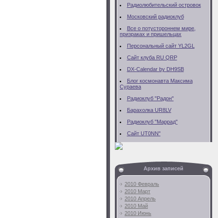
Радиолюбительский островок
Московский радиоклуб
Все о потустороннем мире,
призраках и пришельцах
Персональный сайт YL2GL
Сайт клуба RU QRP
DX-Calendar by DH9SB
Блог космонавта Максима
Сураева
Радиоклуб "Радон"
Барахолка UR8LV
Радиоклуб "Маррад"
Сайт UT0NN"
Архив записей
2010 Февраль
2010 Март
2010 Апрель
2010 Май
2010 Июнь