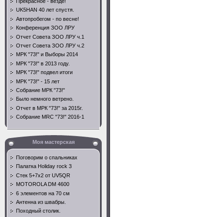
Прекрасное - везде!
UK5HAN 40 лет спустя.
Автопробегом - по весне!
Конференция ЗОО ЛРУ
Отчет Совета ЗОО ЛРУ ч.1
Отчет Совета ЗОО ЛРУ ч.2
МРК "73!" и Выборы 2014
МРК "73!" в 2013 году.
МРК "73!" подвел итоги
МРК "73!" - 15 лет
Собрание МРК "73!"
Было немного ветрено.
Отчет в МРК "73!" за 2015г.
Собрание MRC "73!" 2016-1
Моя мастерская
Поговорим о спальниках
Палатка Holiday rock 3
Стек 5+7х2 от UV5QR
MOTOROLA DM 4600
6 элементов на 70 см
Антенна из швабры.
Походный столик.