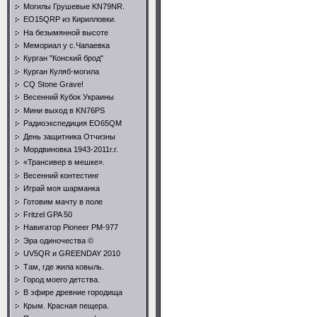
Могилы Грушевые KN79NR.
EO15QRP из Кирилловки.
На безымянной высоте
Мемориал у с.Чапаевка
Курган "Конский брод"
Курган Куляб-могила
CQ Stone Grave!
Весенний Кубок Украины
Мини выход в KN76PS
Радиоэкспедиция EO65QM
День защитника Отчизны
Мордвиновка 1943-2011г.г.
«Трансивер в мешке».
Весенний контестинг
Играй моя шарманка
Готовим мачту в поле
Fritzel GPA 50
Навигатор Pioneer PM-977
Эра одиночества ©
UV5QR и GREENDAY 2010
Там, где жила ковыль.
Город моего детства.
В эфире древние городища
Крым. Красная пещера.