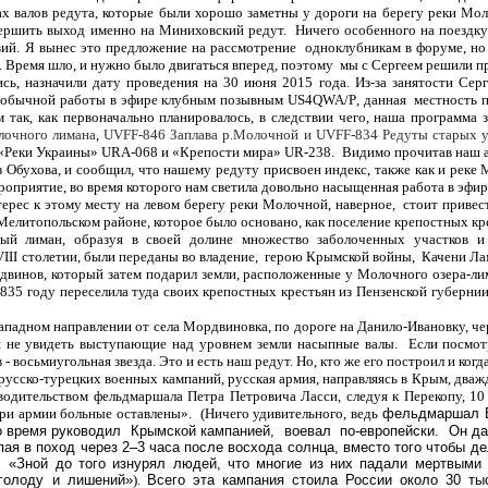
ах валов редута, которые были хорошо заметны у дороги на берегу реки Мо
ршить выход именно на Миниховский редут. Ничего особенного на поездку 
вий. Я вынес это предложение на рассмотрение одноклубникам в форуме, но
. Время шло, и нужно было двигаться вперед, поэтому мы с Сергеем решили п
ь, назначили дату проведения на 30 июня 2015 года. Из-за занятости Серге
е обычной работы в эфире клубным позывным
US
4
QWA
/
P
, данная местность 
м так, как первоначально планировалось, в следствии чего, наша программа
лочного лимана
,
UVFF-846 Заплава р.Молочной и UVFF-834 Редуты старых 
 «Реки Украины»
URA
-068 и «Крепости мира»
UR
-238. Видимо прочитав наш 
из Обухова, и сообщил, что нашему редуту присвоен индекс, также как и реке
роприятие, во время которого нам светила довольно насыщенная работа в эфир
с к этому месту на левом берегу реки Молочной, наверное, стоит привест
Мелитопольском районе, которое было основано, как поселение крепостных кр
й лиман, образуя в своей долине множество заболоченных участков и 
VIII столетии, были переданы во владение, герою Крымской войны, Качени Ла
винов, который затем подарил земли, расположенные у Молочного озера-лим
1835 году переселила туда своих крепостных крестьян из Пензенской губернии
западном направлении от села Мордвиновка, по дороге на Данило-Ивановку, че
зя не увидеть выступающие над уровнем земли насыпные валы. Если посмот
- восьмиугольная звезда. Это и есть наш редут. Но, кто же его построил
и когд
усско-турецких военных кампаний, русская армия, направляясь в Крым, дваж
дводительством фельдмаршала
Петра Петровича Ласси
, следуя к Перекопу, 
ри армии больные оставлены».
(
Ничего удивительного, ведь
фельдмаршал
то время руководил Крымской кампанией,
воевал по-европейски. Он д
ая в поход через 2–3 часа после восхода солнца, вместо того чтобы дел
«Зной до того изнурял людей, что многие из них падали мертвыми
голоду и лишений»
)
.
Всего эта кампания стоила России около 30 ты