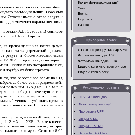
Как им фотографировать?
вижение армии
опять сковывал обоз с
Зима.
кнутого восьмиугольника. Обоз был
Весна.
рым. Остатки именно этого редута и
Портреты.
аков
,
для «печения охраны почтовых
Разное.
 проезжал А.В. Суворов. В сентябре
в с ханом Шагин-Гиреем.
Приборный поиск
ов, не прекращавшихся почти целую
Отзыв по прибору "Квазар АРМ"
ию на остатки укреплений, сделали
 от редута и ближе к восьми часам
Фото моих находок 1-20
али
IV
20/40 подвешенную на дерево.
Фото моих находок 21-40
емени. Нужно было поторапливаться,
Видео с копа на старом хуторе
 и ноутбук от бензоагрегата.
Видео с копа в лесу
на то, что работал всё время на
CQ
,
набралось более сотни радиосвязей.
ным позывным
UV
5
QR
/
p
. Но мне, с
Рекомендую посетить
удалось насобирать зачетную сотню
даже «споты», которые я регулярно
QRZ.RU календарь
в спальный мешок и улёгшись прямо в
Львівський радiоклуб
 крики ночных птиц. Сергей отошел в
Программа UFF
Благо прохождение на 40 метров под
Форум 6П3С
 до 112 + 3 на УКВ. Ближе к шести
оила белесая стена ливня, которая
Форум QRZ.RU
сь надолго, к тому же Сергею к 8:00
Deutscher AR Club