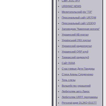
Сайт ЗОО ЛРУ
UR0HWZ NEWS
Мелитопольский р\к "73!"
Персональный сайт UR7QM
Персональный сайт US3QQ
Заповедник "Каменная могила"
Украинский КВ портал
Український УКХ портал
Украинский радиопортал
Украинский QRP клуб
Токмакский радиоклуб
Сайт RA4A
Счастливые Дети Пандоры
Стихи Алены Сердюченко
Тень слезы
Волшебство украшений
Любителям авто Ланос
Любителям URFF программы
Personal page DL2KQ-EU1TT