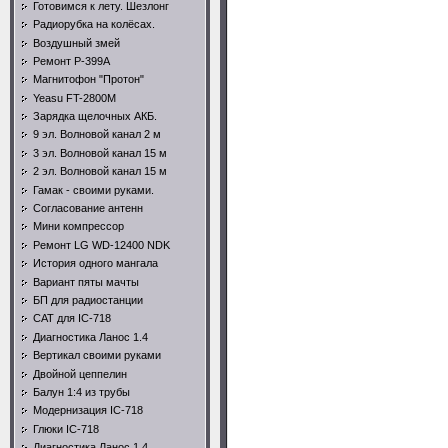
Готовимся к лету. Шезлонг
Радиорубка на колёсах.
Воздушный змей
Ремонт Р-399А
Магнитофон "Протон"
Yeasu FT-2800M
Зарядка щелочных АКБ.
9 эл. Волновой канал 2 м
3 эл. Волновой канал 15 м
2 эл. Волновой канал 15 м
Гамак - своими руками.
Согласование антенн
Мини компрессор
Ремонт LG WD-12400 NDK
История одного мангала
Вариант пяты мачты
БП для радиостанции
CAT для IC-718
Диагностика Ланос 1.4
Вертикал своими руками
Двойной цеппелин
Балун 1:4 из трубы
Модернизация IC-718
Глюки IC-718
Диагностика Ланос 1.4