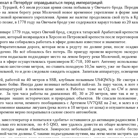
 уехал в Петербург оправдываться перед императрицей.
с Турцией, 4-5 июля
русская армия снова
побывала у
Овечьего брода
. Перед
о
на левом берегу реки Молочной новое временное укрепление в форме зам
основой временного укрепления. Армия же налегке продолжила свой путь в К
 позже, в
1778 году на Овечьем броде
уже
содержался караул
только
из 20 каз
аре 1779 года, через Овечий брод, следуя к татарской Арабатской крепости
мкин, который возвращался в Херсон из Петровской крепости после переговоро
ого мы собирались работать в эфире довольно известное и знаменитое.
вратительная дорога, которая вела к редуту по долине реки, после осадк
дочно. Но всё обошлось без потерь. По приезду провели короткую экскурс
атем подыскали подходящее место на левом берегу реки Молочной, недалеко
ота в эфире осуществлялась трансивером
IC
-718, 100 ватт. Антенну использов
 около шести-семи метров, но ставить походную 10,5м мачту, уже не было вр
ильной, то и дело следовало ожидать осадков. Запитали аппаратуру, освещение
 работой на 40 метров в
SSB
, клубным позывным
US
4
QWA
/
p
. Не смотря 
ьно бойко. Иногда даже возникал небольшой пайл-ап. За пару часов, в логе 
 аппаратурой в полевом шэке занял я. Работал тоже на
CQ
, но С
W и
лич
е. За три часа работы на диапазонах 40, 30 и 20 метров, мне так и не 
ивации наших исторических и природных объектов. Не спасали положение 
ьего часа ночи, немного пообщавшись с Артемом
UV
7
QAE
на 2-ке, я залез 
гомонное кваканье лягушек (река всего в 10 метрах от шэка) и оглушительные
времени мерно похрапывал в салоне своего автомобиля.
авел генератор и попытался «добить» оставшиеся до активации радиосвязи. 
олько его всплесков, по 4-5
QSO
, мне удалось довести их общее количество
 погоды начали сбываться. Заморосил небольшой дождик, но особо беспок
ной части долины. С такими подъездными путями, мы легко могли застрять зде