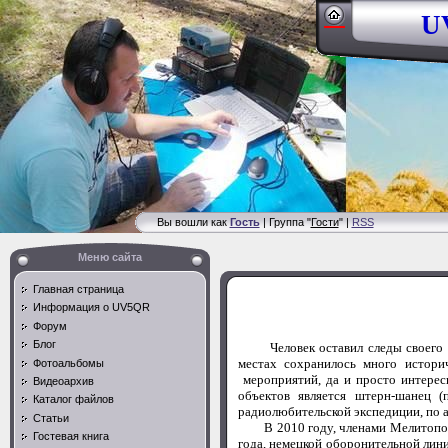
UV
Вы вошли как
Гость
| Группа "
Гости
" |
RSS
Меню сайта
Главная страница
Информация о UV5QR
Форум
Блог
Человек оставил следы своего пре
местах сохранилось много истори
Фотоальбомы
мероприятий, да и просто интерес
Видеоархив
объектов является штерн-шанец 
Каталог файлов
радиолюбительской экспедиции, по 
Статьи
В 2010 году, членами Мелитополь
Гостевая книга
года, немецкой оборонительной лини