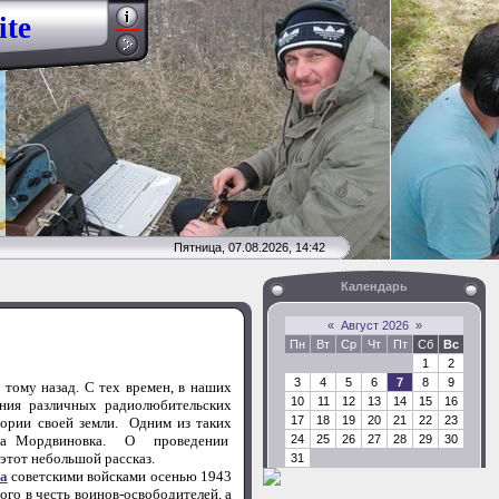
ite
Пятница, 07.08.2026, 14:42
Календарь
«
Август 2026
»
Пн
Вт
Ср
Чт
Пт
Сб
Вс
1
2
3
4
5
6
7
8
9
ому назад. С тех времен, в наших
10
11
12
13
14
15
16
ения различных радиолюбительских
17
18
19
20
21
22
23
ории своей земли. Одним из таких
села Мордвиновка. О проведении
24
25
26
27
28
29
30
 этот небольшой рассказ.
31
ва
советскими войсками осенью 1943
ого в честь воинов-освободителей, а