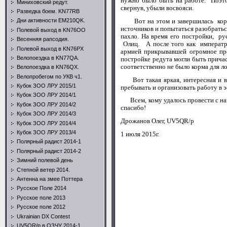
нужно было быть на работе. Поэто
Миниховский редут.
свернув, убыли восвояси.
Разведка боем. KN77RB
Вот на этом и завершилась коротк
Дни активности EM210QK.
источников и попытаться разобратьс
Полевой выход в KN76OO
пахло. На время его постройки, р
Весенняя рапсодия.
Олиц. А после того как императри
Полевой выход в KN76PX
армией прикрывавшей огромное про
Велопоездка в KN77QA.
постройке редута могли быть причас
соответственно не было корма
Велопоездка в KN76QX.
Велопробегом по УКВ ч1.
Вот такая яркая, интересная и вм
Кубок ЗОО ЛРУ 2015/1
пребывать и организовать работу в э
Кубок ЗОО ЛРУ 2014/1
Всем, кому удалось провести с нам
Кубок ЗОО ЛРУ 2014/2
спасибо!
Кубок ЗОО ЛРУ 2014/3
Дрожанов Олег,
UV
5
QR
/
p
Кубок ЗОО ЛРУ 2014/4
Кубок ЗОО ЛРУ 2013/4
1 июля 2015г.
Полярный радист 2014-1
Полярный радист 2014-2
Зимний полевой день
Степной ветер 2014.
Антенна на змее Поттера
Русское Поле 2014
Русское поле 2013
Русское поле 2012
Ukrainian DX Contest
UV5QR/p в ОЗЧУ 2014-1