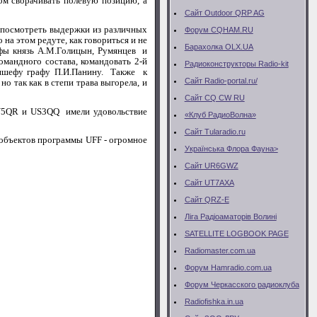
м сворачивать полевую позицию, а
Сайт Outdoor QRP AG
посмотреть выдержки из различных
Форум CQHAM.RU
на этом редуте, как говориться и не
Барахолка OLX.UA
ефы князь А.М.Голицын, Румянцев и
мандного состава, командовать 2-й
Радиоконструкторы Radio-kit
аншефу графу П.И.Панину. Также к
Сайт Radio-portal.ru/
о так как в степи трава выгорела, и
Сайт CQ CW RU
V
5
QR
и
US
3
QQ
имели удовольствие
«Клуб РадиоВолна»
Сайт Тularadio.ru
и объектов программы
UFF
- огромное
Українська Флора Фауна>
Сайт UR6GWZ
Сайт UT7AXA
Сайт QRZ-E
Ліга Радіоаматорів Волині
SATELLITE LOGBOOK PAGE
Radiomaster.com.ua
Форум Hamradio.com.ua
Форум Черкасского радиоклуба
Radiofishka.in.ua