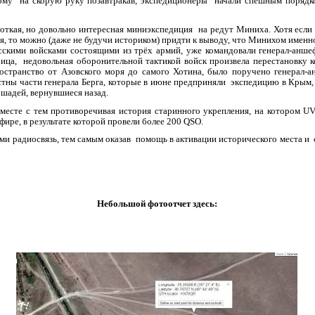
му на скорую руку позавтракав, экспедиционеры начали спешным порядко
ая, но довольно интересная миниэкспедиция на редут Миниха. Хотя если 
я, то можно (даже не будучи историком) придти к выводу, что Минихом именно 
усскими войсками состоящими из трёх армий, уже командовали генерал-анш
ца, недовольная оборонительной тактикой войск произвела перестановку ко
странство от Азовского моря до самого Хотина, было поручено генерал-
тны части генерала Берга, которые в июне предприняли экспедицию в Крым, н
 для лошадей, вернувшиеся назад.
есте с тем противоречивая история старинного укрепления, на котором
U
фире, в результате которой провели более 200 QSO.
и радиосвязь, тем самым оказав помощь в активации исторического места 
Небольшой фотоотчет здесь: