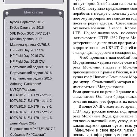
по пути домой, побывали на остатк
US
3
QQ
поступило предложение сове
Мои статьи
поработать в эфире с полевых усло
поэтому мероприятие зависло на год
Кубок Сарматов 2017.
посетив редут вдвоем. Созвонившис
оказалось времени 12 часов. Кром
Кубок Сарматов 2016
UFF
. Но, всё получилось не совсе
УКВ Кубок ЗОО ЛРУ 2017
активировать
UTFF-1362 Гирло Мо
Маріїна долина 2017.
референции с дипломных программ
Мариина долина KN79NS.
в дороге позвонил
UR
7
UT
, Сергей 
HF Field Day 2017 CW
экспедиция переросла в солидное ме
HF Field Day 2016 CW
Чтоб прояснить наш особый интере
HF Field Day 2015 CW
Мордвиновка - единственное село в 
река Молочная впадает в Молочны
Партизанский радист 2017
присоединения Крыма к России, в X
Партизанский радист 2016
купил граф Николай Семенович Морд
Партизанский радист 2015
(по мужу - Столыпиной), которая в 
Achtung! Partizanen!
именоваться «Мордвиновка».
UV5QR/Partizan.
Если двигаться по речной долине в 
IOTA 2017, EU-179 часть-1
знаменитого Овечьего брода, нель
IOTA 2017, EU-179 часть-2
отлично видно, что форма этих валов 
В конце XVIII столетия, во время р
IOTA 2016, EU-179 часть-1
1737 году русские войска под пре
IOTA 2016, EU-179 часть-2
реке Молочные Воды, где бывшие п
IOTA 2016, EU-179 часть-3
согласно высочайшему указу, в 
День Радио 2017
самое жаркое время суток, выступ
Первенство МРК "73!" 2017-1
Манштейн в своё время писал: 
несколько офицеров умерли от 
Собрание РК "Сармат"