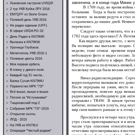
закончена, и в конце года Миних
Львовские гастроли UV5QR
В 1769 году, во время войны 
2 тур УКВ Кубка ЛРУ 2016
больными.
Тогда и было
постро
ен
EM7QFF из Stone Grave
оставлен за валами редута и стал 
Полевой день УКВ 2016.
сохранились до наших дней.
Немного
Не радио единым (UFF).
перевозок».
Следует также отметить, что в янв
В эфире URDA PO-32.
1782 года здесь проезжал Г.А. Поте
День Радио в KN79NR.
Как видите друзья, место, с котор
Вылазка в KN79KW.
На позицию мы выехали поздно. От
Урочище Глубокое.
неделю, тоже отняла времени поря
Мелитополь УКВ-2016-1
небольшую фото и видео сессию. З
Полевые цветы 2016
вечера начали работу в эфире. Раб
Моя первая орбита.
Высота подвеса получилась низкой,
поскольку погода была весьма нестаб
В плену у дикого поля.
Каждый год 31 числа...
Начал радиоэкспедицию Сергей,
Балка Сухая KN79MU
корреспонденты вызывали его довол
Первенство МРК "73!"
После перерыва на ужин, место за
прохождением, повезло куда меньш
Всё выше, выше и выше.
радиосвязей, необходимую для акт
Погоня за "Истуканами"
отправлял с
TR
4
W
. В начале трет
Тащенакский под-2
кибитке, попытался уснуть, под неу
Собрание МРК "73!"-2015
мир снов намного раньше и к этому 
Открытие охоты.
Проснулся я в четыре часа утра, з
ЛПД - 2015
утро стало приоткрываться и в неск
На УКВ из KN79LV.
часам утра опасения относительно
отчетливо просматривалась в восточ
Операция "Чистый родник"