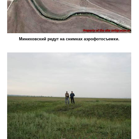
Миниховский редут на снимках аэрофотосъемки.