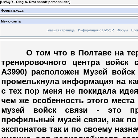
[
UV5QR - Oleg А. Drozhanoff personal site
]
Форма входа
Меню сайта
Главная страница
Информация о UV5QR
Форум
Бло
О том что в Полтаве на терри
тренировочного центра войск 
А3990) расположен Музей войск
промелькнула информация на ка
с тех пор меня не покидала иде
чем же особенность этого места
музей войск связи - это пр
профильный музей связи, как по
экспонатов так и по своему назн