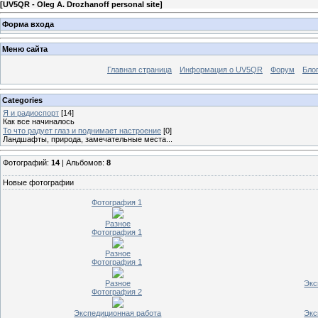
[
UV5QR - Oleg А. Drozhanoff personal site
]
Форма входа
Меню сайта
Главная страница
Информация о UV5QR
Форум
Бло
Categories
Я и радиоспорт
[14]
Как все начиналось
То что радует глаз и поднимает настроение
[0]
Ландшафты, природа, замечательные места...
Фотографий:
14
| Альбомов:
8
Новые фотографии
Фотография 1
Разное
Фотография 1
Разное
Фотография 1
Разное
Экс
Фотография 2
Экспедиционная работа
Экс