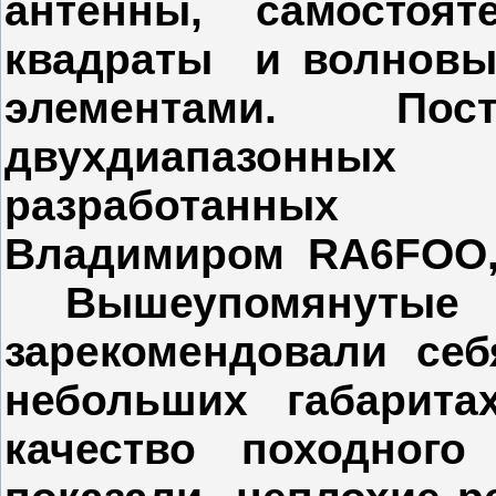
антенны, самостоят
квадраты и волновые
элементами. Пост
двухдиапазонны
разработанны
Владимиром
RA
6
FOO
Вышеупомянутые к
зарекомендовали себ
небольших габарит
качество походного