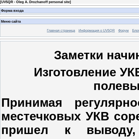
[
UV5QR - Oleg А. Drozhanoff personal site
]
Форма входа
Меню сайта
Главная страница
Информация о UV5QR
Форум
Бло
Заметки начи
Изготовление УКВ
полевы
Принимая регулярн
местечковых УКВ сор
пришел к выводу,