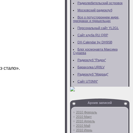
Радиолюбительский островок
Московский радиоклуб
Все о потустороннем мире,
призраках и пришельцах
Персональный сайт YL2GL
Сайт клуба RU QRP
DX-Calendar by DH9SB
Блог космонавта Максима
Сураева
Радиоклуб "Радон"
Барахолка UR8LV
э стало».
Радиоклуб "Маррад"
Сайт UT0NN"
Архив записей
2010 Февраль
2010 Март
2010 Апрель
2010 Май
2010 Июнь