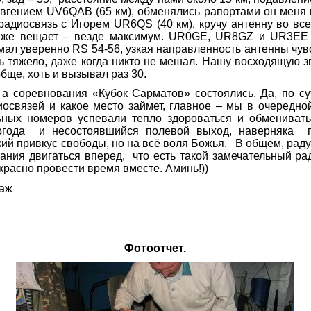
вгением
UV
6
QAB
(65 км), обменялись рапортами он меня 
радиосвязь с Игорем
UR
6
QS
(40 км), кручу антенну во вс
аже вещает – везде максимум.
UR
0
GE
,
UR
8
GZ
и
UR
3
EE
имал уверенно
RS
54-56, узкая направленность антенны чув
ь тяжело, даже когда никто не мешал. Нашу восходящую з
бще, хоть и вызывал раз 30.
ревнования «Кубок Сарматов» состоялись. Да, по сути
освязей и какое место займет, главное – мы в очередной
ных номеров успевали тепло здороваться и обменивать
огода и несостоявшийся полевой выход, наверняка 
ий привкус свободы, но на всё воля Божья. В общем, раду
ания двигаться вперед, что есть такой замечательный ра
красно провести время вместе. Аминь!))
раж
Фотоотчет.