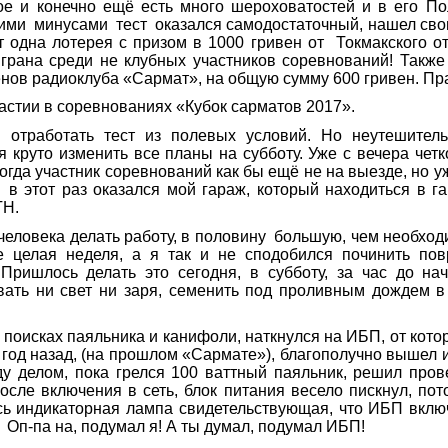
е и конечно ещё есть много шероховатостей и в его П
тими минусами тест оказался самодостаточный, нашел сво
т одна лотерея с призом в 1000 гривен от Токмакского о
ыграна среди не клубных участников соревнований! Также
ленов радиоклуба «Сармат», на общую сумму 600 гривен. Пр
астии в соревнованиях «Кубок сарматов 2017».
ботать тест из полевых условий. Но неутешительн
 круто изменить все планы на субботу. Уже с вечера чет
 когда участник соревнований как бы ещё не на выезде, но 
 этот раз оказался мой гараж, который находиться в г
TH
.
ловека делать работу, в половину большую, чем необхо
е целая неделя, а я так и не сподобился починить по
Пришлось делать это сегодня, в субботу, за час до на
вать ни свет ни заря, семенить под проливным дождем в 
исках паяльника и канифоли, наткнулся на ИБП, от котор
год назад, (на прошлом «Сармате»), благополучно вышел из
у делом, пока грелся 100 ваттный паяльник, решил пр
осле включения в сеть, блок питания весело пискнул, по
ась индикаторная лампа свидетельствующая, что ИБП вклю
 Оп-па на, подумал я! А ты думал, подумал ИБП!