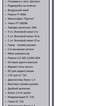
Готовимся к лету. Шезлонг
Радиорубка на колёсах.
Воздушный змей
Ремонт Р-399А
Магнитофон "Протон"
Yeasu FT-2800M
Зарядка щелочных АКБ.
9 эл. Волновой канал 2 м
3 эл. Волновой канал 15 м
2 эл. Волновой канал 15 м
Гамак - своими руками.
Согласование антенн
Мини компрессор
Ремонт LG WD-12400 NDK
История одного мангала
Вариант пяты мачты
БП для радиостанции
CAT для IC-718
Диагностика Ланос 1.4
Вертикал своими руками
Двойной цеппелин
Балун 1:4 из трубы
Модернизация IC-718
Глюки IC-718
Диагностика Ланос 1.4