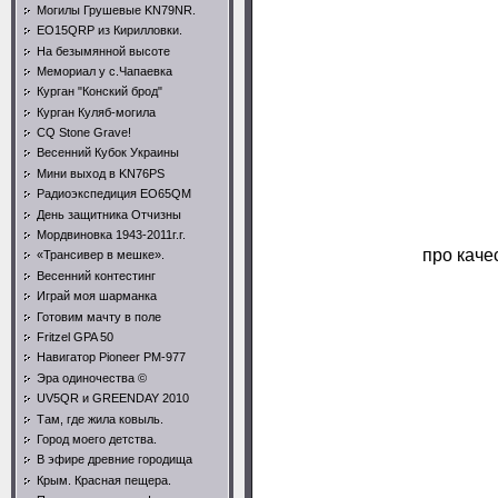
Могилы Грушевые KN79NR.
EO15QRP из Кирилловки.
На безымянной высоте
Мемориал у с.Чапаевка
Курган "Конский брод"
Курган Куляб-могила
CQ Stone Grave!
Весенний Кубок Украины
Мини выход в KN76PS
Радиоэкспедиция EO65QM
День защитника Отчизны
Мордвиновка 1943-2011г.г.
про каче
«Трансивер в мешке».
Весенний контестинг
Играй моя шарманка
Готовим мачту в поле
Fritzel GPA 50
Навигатор Pioneer PM-977
Эра одиночества ©
UV5QR и GREENDAY 2010
Там, где жила ковыль.
Город моего детства.
В эфире древние городища
Крым. Красная пещера.