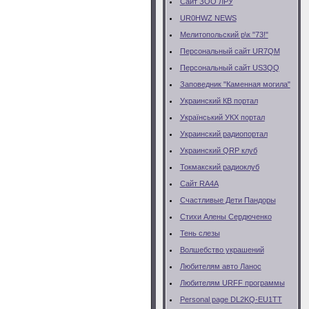
Сайт ЗОО ЛРУ
UR0HWZ NEWS
Мелитопольский р\к "73!"
Персональный сайт UR7QM
Персональный сайт US3QQ
Заповедник "Каменная могила"
Украинский КВ портал
Український УКХ портал
Украинский радиопортал
Украинский QRP клуб
Токмакский радиоклуб
Сайт RA4A
Счастливые Дети Пандоры
Стихи Алены Сердюченко
Тень слезы
Волшебство украшений
Любителям авто Ланос
Любителям URFF программы
Personal page DL2KQ-EU1TT