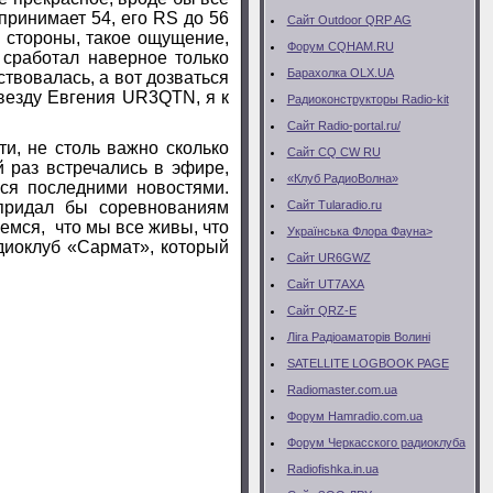
принимает 54, его
RS
до 56
Сайт Outdoor QRP AG
е стороны, такое ощущение,
Форум CQHAM.RU
сработал наверное только
Барахолка OLX.UA
ствовалась, а вот дозваться
везду Евгения UR3QTN, я к
Радиоконструкторы Radio-kit
Сайт Radio-portal.ru/
, не столь важно сколько
Сайт CQ CW RU
 раз встречались в эфире,
«Клуб РадиоВолна»
ся последними новостями.
Сайт Тularadio.ru
придал бы соревнованиям
емся, что мы все живы, что
Українська Флора Фауна>
диоклуб «Сармат», который
Сайт UR6GWZ
Сайт UT7AXA
Сайт QRZ-E
Ліга Радіоаматорів Волині
SATELLITE LOGBOOK PAGE
Radiomaster.com.ua
Форум Hamradio.com.ua
Форум Черкасского радиоклуба
Radiofishka.in.ua