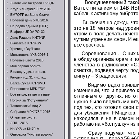
Воодушевленный такой су
Львовские гастроли UV5QR
Ватт, с питанием от 14В ИБ
2 тур УКВ Кубка ЛРУ 2016
кабель к активному вибрат
EM7QFF из Stone Grave
Полевой день УКВ 2016.
Выскочил на дождь, чтоб 
Не радио единым (UFF).
это не 18 метров над уровн
В эфире URDA PO-32.
утром в поле делать нечег
День Радио в KN79NR.
чутким утренним сном. И е
Вылазка в KN79KW.
всё срослось.
Урочище Глубокое.
Соревнования… О них можно
Мелитополь УКВ-2016-1
в обиду организаторам и по
Полевые цветы 2016
членства в радиоклубе «С
Моя первая орбита.
свистка, подведя черту по
В плену у дикого поля.
минуту – 3 радиосвязи.
Каждый год 31 числа...
Балка Сухая KN79MU
Видимо вдохновившись п
Первенство МРК "73!"
изменений, что и привело 
Всё выше, выше и выше.
отличным от других, но от
Погоня за "Истуканами"
нужно было вводить миниту
Тащенакский под-2
под тех, кто готовил свои
Собрание МРК "73!"-2015
для ублажения
FM
-щиков.
Открытие охоты.
находился я не в самом н
ЛПД - 2015
работаю на «болтушку» из 
На УКВ из KN79LV.
Сразу подумал, что ант
Операция "Чистый родник"
эксперимент – перёд 59 +60