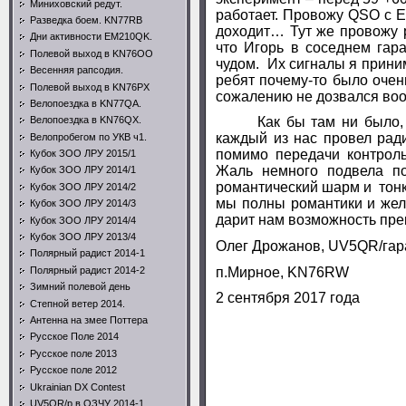
Миниховский редут.
работает. Провожу
QSO
с Е
Разведка боем. KN77RB
доходит… Тут же провожу 
Дни активности EM210QK.
что Игорь в соседнем гар
Полевой выход в KN76OO
чудом. Их сигналы я прин
Весенняя рапсодия.
ребят почему-то было очен
Полевой выход в KN76PX
сожалению не дозвался воо
Велопоездка в KN77QA.
Как бы там ни было, а со
Велопоездка в KN76QX.
каждый из нас провел ради
Велопробегом по УКВ ч1.
помимо передачи контроль
Кубок ЗОО ЛРУ 2015/1
Жаль немного подвела п
Кубок ЗОО ЛРУ 2014/1
романтический шарм и тонк
Кубок ЗОО ЛРУ 2014/2
мы полны романтики и жел
Кубок ЗОО ЛРУ 2014/3
дарит нам возможность пре
Кубок ЗОО ЛРУ 2014/4
Кубок ЗОО ЛРУ 2013/4
Олег Дрожанов,
UV
5
QR
/га
Полярный радист 2014-1
п.Мирное
,
KN76RW
Полярный радист 2014-2
Зимний полевой день
2
сентября 2017 года
Степной ветер 2014.
Антенна на змее Поттера
Русское Поле 2014
Русское поле 2013
Русское поле 2012
Ukrainian DX Contest
UV5QR/p в ОЗЧУ 2014-1