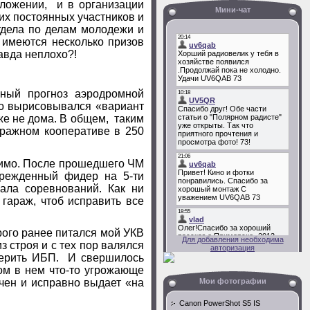
оложении, и в организации
Мини-чат
их постоянных участников и
тдела по делам молодежи и
 имеются несколько призов
авда неплохо?!
ый прогноз аэродромной
ко вырисовывался «вариант
уже не дома. В общем, таким
аражном кооперативе в 250
димо. После прошедшего ЧМ
врежденный фидер на 5-ти
чала соревнований. Как ни
гараж, чтоб исправить все
ого ранее питался мой УКВ
Для добавления необходима
 строя и с тех пор валялся
авторизация
оверить ИБП. И свершилось
том в нем что-то угрожающе
Мои фотографии
чен и исправно выдает «на
Canon PowerShot S5 IS