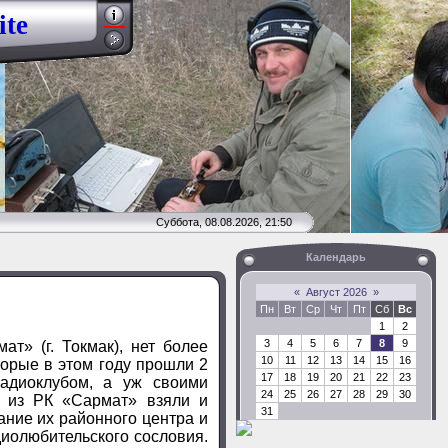
ite
Суббота, 08.08.2026, 21:50
Календарь
«
Август 2026
»
Пн
Вт
Ср
Чт
Пт
Сб
Вс
1
2
3
4
5
6
7
8
9
» (г. Токмак), нет более
10
11
12
13
14
15
16
орые в этом году прошли 2
17
18
19
20
21
22
23
радиоклубом, а уж своими
24
25
26
27
28
29
30
 из РК «Сармат» взяли и
31
ание их районного центра и
диолюбительского сословия.