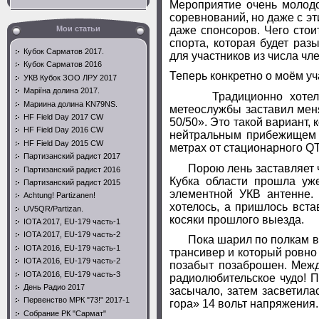
Мероприятие очень молодо
соревнований, но даже с э
даже спонсоров. Чего стои
Мои статьи
спорта, которая будет раз
Кубок Сарматов 2017.
для участников из числа ч
Кубок Сарматов 2016
Теперь конкретно о моём уч
УКВ Кубок ЗОО ЛРУ 2017
Маріїна долина 2017.
Традиционно хотел отра
Мариина долина KN79NS.
метеослужбы заставил меня
HF Field Day 2017 CW
50/50». Это такой вариант,
HF Field Day 2016 CW
нейтральным прибежищем в
HF Field Day 2015 CW
метрах от стационарного
Q
Партизанский радист 2017
Порою лень заставляет че
Партизанский радист 2016
Кубка области прошла уж
Партизанский радист 2015
элементной УКВ антенне. 
Achtung! Partizanen!
хотелось, а пришлось вста
UV5QR/Partizan.
косяки прошлого выезда.
IOTA 2017, EU-179 часть-1
IOTA 2017, EU-179 часть-2
Пока шарил по полкам в по
IOTA 2016, EU-179 часть-1
трансивер и который ровно 
IOTA 2016, EU-179 часть-2
позабыт позаброшен. Межд
IOTA 2016, EU-179 часть-3
радиолюбительское чудо! П
День Радио 2017
засычало, затем засветил
Первенство МРК "73!" 2017-1
гора» 14 вольт напряжения.
Собрание РК "Сармат"