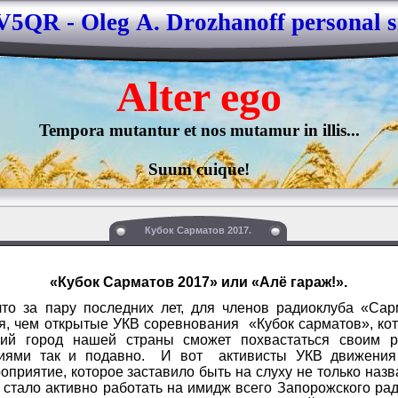
5QR - Oleg А. Drozhanoff personal s
Alter 
ego
Tempora mutantur et nos mutamur in illis...

Suum cuique!
Кубок Сарматов 2017.
«Кубок Сарматов 2017» или «Алё гараж!».
а пару последних лет, для членов радиоклуба «Сармат
я, чем открытые УКВ соревнования «Кубок сарматов», кот
кий город нашей страны сможет похвастаться своим 
ниями так и подавно. И вот активисты УКВ движения
оприятие, которое заставило быть на слуху не только назв
 стало активно работать на имидж всего Запорожского ра