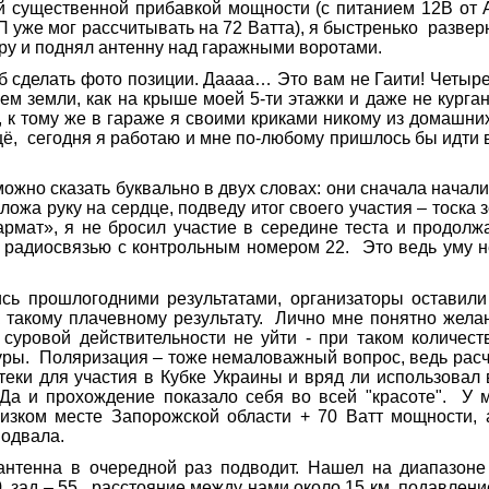
щественной прибавкой мощности (с питанием 12В от 
П уже мог рассчитывать на 72 Ватта), я быстренько развер
ору и поднял антенну над гаражными воротами.
сделать фото позиции. Даааа… Это вам не Гаити! Четыре
ем земли, как на крыше моей 5-ти этажки и даже не курган
о, к тому же в гараже я своими криками никому из домаш
щё, сегодня я работаю и мне по-любому пришлось бы идти в
 сказать буквально в двух словах: они сначала начались
ложа руку на сердце, подведу итог своего участия – тоска з
армат», я не бросил участие в середине теста и продолж
д радиосвязью с контрольным номером 22. Это ведь уму н
рошлогодними результатами, организаторы оставили 
к такому плачевному результату. Лично мне понятно желан
 суровой действительности не уйти - при таком количест
ры. Поляризация – тоже немаловажный вопрос, ведь расче
 стеки для участия в Кубке Украины и вряд ли использова
 Да и прохождение показало себя во всей "красоте". У 
изком месте Запорожской области + 70 Ватт мощности,
подвала.
енна в очередной раз подводит. Нашел на диапазон
, зад – 55, расстояние между нами около 15 км, подавлени