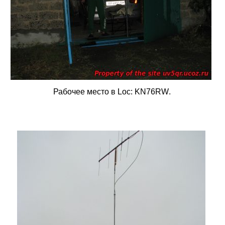
Рабочее место в
Loc
:
KN
76
RW
.