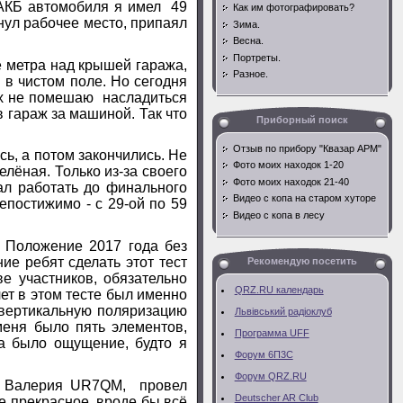
АКБ автомобиля я имел 49
Как им фотографировать?
нул рабочее место, припаял
Зима.
Весна.
Портреты.
 метра над крышей гаража,
Разное.
 в чистом поле. Но сегодня
них не помешаю насладиться
 гараж за машиной. Так что
Приборный поиск
Отзыв по прибору "Квазар АРМ"
, а потом закончились. Не
Фото моих находок 1-20
елёная. Только из-за своего
Фото моих находок 21-40
ал работать до финального
Видео с копа на старом хуторе
епостижимо - с 29-ой по 59
Видео с копа в лесу
Положение 2017 года без
ие ребят сделать этот тест
Рекомендую посетить
ве участников, обязательно
QRZ.RU календарь
т в этом тесте был именно
л вертикальную поляризацию
Львівський радiоклуб
меня было пять элементов,
Программа UFF
 а было ощущение, будто я
Форум 6П3С
Форум QRZ.RU
е Валерия
UR
7
QM
, провел
Deutscher AR Club
е прекрасное, вроде бы всё