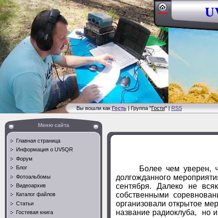
UV
Вы вошли как
Гость
| Группа "
Гости
" |
RSS
Меню сайта
Главная страница
Информация о UV5QR
Форум
Более чем уверен, что з
Блог
долгожданного мероприяти
Фотоальбомы
сентября. Далеко не вся
Видеоархив
собственными соревнова
Каталог файлов
организовали открытое мер
Статьи
название радиоклуба, но и
Гостевая книга