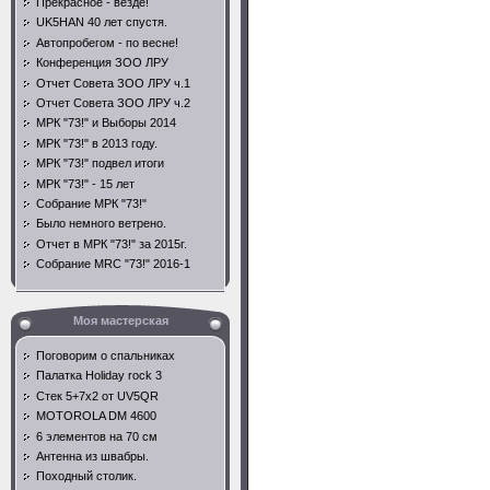
Прекрасное - везде!
UK5HAN 40 лет спустя.
Автопробегом - по весне!
Конференция ЗОО ЛРУ
Отчет Совета ЗОО ЛРУ ч.1
Отчет Совета ЗОО ЛРУ ч.2
МРК "73!" и Выборы 2014
МРК "73!" в 2013 году.
МРК "73!" подвел итоги
МРК "73!" - 15 лет
Собрание МРК "73!"
Было немного ветрено.
Отчет в МРК "73!" за 2015г.
Собрание MRC "73!" 2016-1
Моя мастерская
Поговорим о спальниках
Палатка Holiday rock 3
Стек 5+7х2 от UV5QR
MOTOROLA DM 4600
6 элементов на 70 см
Антенна из швабры.
Походный столик.