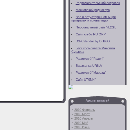
Радиолюбительский островок
Московский радиоклуб
Все о потустороннем мире,
призраках и пришельцах
Персональный сайт YL2GL
Сайт клуба RU QRP
DX-Calendar by DH9SB
Блог космонавта Максима
Сураева
Радиоклуб "Радон"
Барахолка UR8LV
Радиоклуб "Маррад"
Сайт UT0NN"
Архив записей
2010 Февраль
2010 Март
2010 Апрель
2010 Май
2010 Июнь