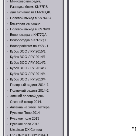
Миниховский редут.
Разведка боем. KN77RB
Дни активности EM210QK.
Полевой выход в KN76OO
Весенняя рапсодия.
Полевой выход в KN76PX
Велопоездка в KN77QA.
Велопоездка в KN76QX.
Велопробегом по УКВ ч1.
Кубок ЗОО ЛРУ 2015/1
Кубок ЗОО ЛРУ 2014/1
Кубок ЗОО ЛРУ 2014/2
Кубок ЗОО ЛРУ 2014/3
Кубок ЗОО ЛРУ 2014/4
Кубок ЗОО ЛРУ 2013/4
Полярный радист 2014-1
Полярный радист 2014-2
Зимний полевой день
Степной ветер 2014.
Антенна на змее Поттера
Русское Поле 2014
Русское поле 2013
Русское поле 2012
"
Ukrainian DX Contest
UV5QR/p в ОЗЧУ 2014-1