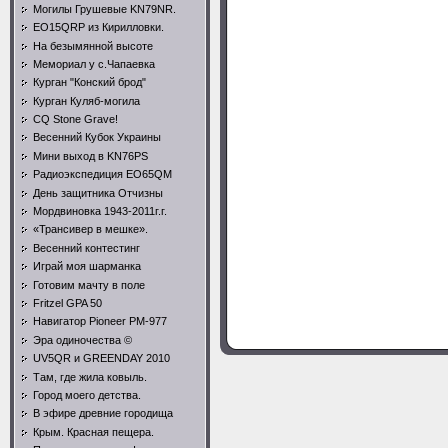
Могилы Грушевые KN79NR.
EO15QRP из Кирилловки.
На безымянной высоте
Мемориал у с.Чапаевка
Курган "Конский брод"
Курган Куляб-могила
CQ Stone Grave!
Весенний Кубок Украины
Мини выход в KN76PS
Радиоэкспедиция EO65QM
День защитника Отчизны
Мордвиновка 1943-2011г.г.
«Трансивер в мешке».
Весенний контестинг
Играй моя шарманка
Готовим мачту в поле
Fritzel GPA 50
Навигатор Pioneer PM-977
Эра одиночества ©
UV5QR и GREENDAY 2010
Там, где жила ковыль.
Город моего детства.
В эфире древние городища
Крым. Красная пещера.