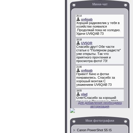
Мини-чат
Для добавления необходима
авторизация
Мои фотографии
Canon PowerShot S5 IS