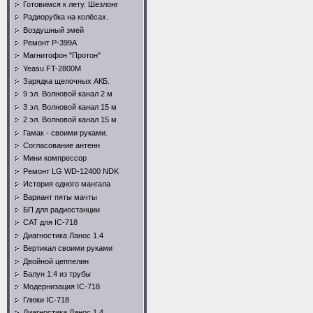
Готовимся к лету. Шезлонг
Радиорубка на колёсах.
Воздушный змей
Ремонт Р-399А
Магнитофон "Протон"
Yeasu FT-2800M
Зарядка щелочных АКБ.
9 эл. Волновой канал 2 м
3 эл. Волновой канал 15 м
2 эл. Волновой канал 15 м
Гамак - своими руками.
Согласование антенн
Мини компрессор
Ремонт LG WD-12400 NDK
История одного мангала
Вариант пяты мачты
БП для радиостанции
CAT для IC-718
Диагностика Ланос 1.4
Вертикал своими руками
Двойной цеппелин
Балун 1:4 из трубы
Модернизация IC-718
Глюки IC-718
Диагностика Ланос 1.4