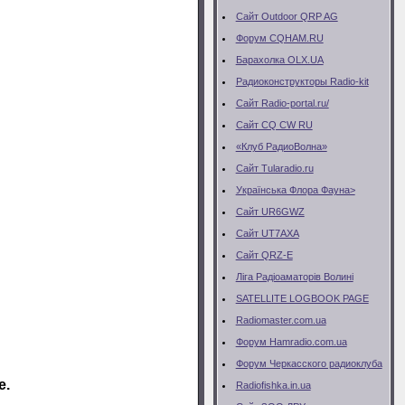
Сайт Outdoor QRP AG
Форум CQHAM.RU
Барахолка OLX.UA
Радиоконструкторы Radio-kit
Сайт Radio-portal.ru/
Сайт CQ CW RU
«Клуб РадиоВолна»
Сайт Тularadio.ru
Українська Флора Фауна>
Сайт UR6GWZ
Сайт UT7AXA
Сайт QRZ-E
Ліга Радіоаматорів Волині
SATELLITE LOGBOOK PAGE
Radiomaster.com.ua
Форум Hamradio.com.ua
Форум Черкасского радиоклуба
е.
Radiofishka.in.ua