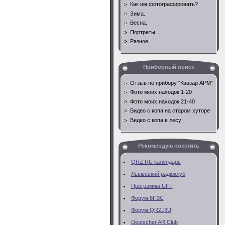
Как им фотографировать?
Зима.
Весна.
Портреты.
Разное.
Приборный поиск
Отзыв по прибору "Квазар АРМ"
Фото моих находок 1-20
Фото моих находок 21-40
Видео с копа на старом хуторе
Видео с копа в лесу
Рекомендую посетить
QRZ.RU календарь
Львівський радiоклуб
Программа UFF
Форум 6П3С
Форум QRZ.RU
Deutscher AR Club