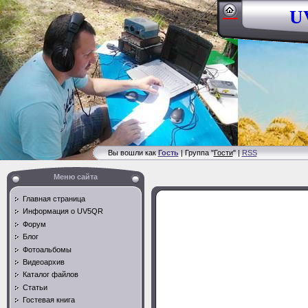
UV
Вы вошли как
Гость
| Группа "
Гости
" |
RSS
Меню сайта
Главная страница
Информация о UV5QR
Форум
Блог
Фотоальбомы
Видеоархив
Каталог файлов
Статьи
Гостевая книга