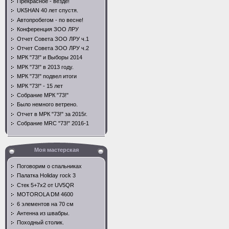
Прекрасное - везде!
UK5HAN 40 лет спустя.
Автопробегом - по весне!
Конференция ЗОО ЛРУ
Отчет Совета ЗОО ЛРУ ч.1
Отчет Совета ЗОО ЛРУ ч.2
МРК "73!" и Выборы 2014
МРК "73!" в 2013 году.
МРК "73!" подвел итоги
МРК "73!" - 15 лет
Собрание МРК "73!"
Было немного ветрено.
Отчет в МРК "73!" за 2015г.
Собрание MRC "73!" 2016-1
Моя мастерская
Поговорим о спальниках
Палатка Holiday rock 3
Стек 5+7х2 от UV5QR
MOTOROLA DM 4600
6 элементов на 70 см
Антенна из швабры.
Походный столик.