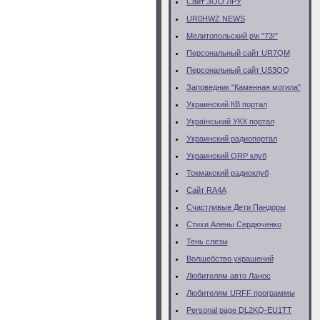
Сайт ЗОО ЛРУ
UR0HWZ NEWS
Мелитопольский р\к "73!"
Персональный сайт UR7QM
Персональный сайт US3QQ
Заповедник "Каменная могила"
Украинский КВ портал
Український УКХ портал
Украинский радиопортал
Украинский QRP клуб
Токмакский радиоклуб
Сайт RA4A
Счастливые Дети Пандоры
Стихи Алены Сердюченко
Тень слезы
Волшебство украшений
Любителям авто Ланос
Любителям URFF программы
Personal page DL2KQ-EU1TT