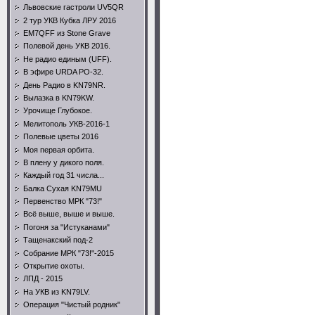
Львовские гастроли UV5QR
2 тур УКВ Кубка ЛРУ 2016
EM7QFF из Stone Grave
Полевой день УКВ 2016.
Не радио единым (UFF).
В эфире URDA PO-32.
День Радио в KN79NR.
Вылазка в KN79KW.
Урочище Глубокое.
Мелитополь УКВ-2016-1
Полевые цветы 2016
Моя первая орбита.
В плену у дикого поля.
Каждый год 31 числа...
Балка Сухая KN79MU
Первенство МРК "73!"
Всё выше, выше и выше.
Погоня за "Истуканами"
Тащенакский под-2
Собрание МРК "73!"-2015
Открытие охоты.
ЛПД - 2015
На УКВ из KN79LV.
Операция "Чистый родник"