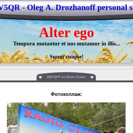
5QR - Oleg А. Drozhanoff personal s
Alter 
ego
Tempora mutantur et nos mutamur in illis...

Suum cuique!
EM7QFF из Stone Grave
Фотоколлаж: