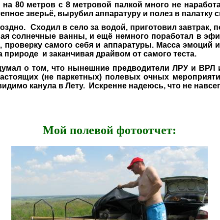
 на 80 метров с 8 метровой палкой много не наработа
епное зверьё, вырубил аппаратуру и полез в палатку с
но. Сходил в село за водой, приготовил завтрак, п
я солнечные ванны, и ещё немного поработал в эфир
 проверку самого себя и аппаратуры. Масса эмоций и
а природе и заканчивая драйвом от самого теста.
мал о том, что нынешние предводители ЛРУ и ВРЛ и
настоящих (не паркетных) полевых очных мероприяти
идимо канула в Лету. Искренне надеюсь, что не навсегд
Мой полевой фотоотчет: