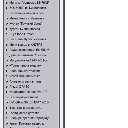
Могилы Грушевые KN79NR.
EO15QRP из Кирилловки.
На безымянной высоте
Мемориал у с.Чапаевка
Курган "Конский брод"
Курган Куляб-могила
CQ Stone Grave!
Весенний Кубок Украины
Мини выход в KN76PS
Радиоэкспедиция EO65QM
День защитника Отчизны
Мордвиновка 1943-2011г.г.
«Трансивер в мешке».
Весенний контестинг
Играй моя шарманка
Готовим мачту в поле
Fritzel GPA 50
Навигатор Pioneer PM-977
Эра одиночества ©
UV5QR и GREENDAY 2010
Там, где жила ковыль.
Город моего детства.
В эфире древние городища
Крым. Красная пещера.