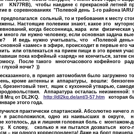
драт
KN
77
RB
), чтобы наедине с прекрасной летней 
тие в соревнованиях
"Полевой день 1-го района IARU
едполагался сольный, то и требования к месту сто
жены. Настоящие полевики знают, какое это муторно
евнований, когда бессонница, жара или физическая
и много ли нужно человеку, если основная задача вые
ире? И ведь нужно учитывать, что «Полевой день»
основной «замес» в эфире, происходит в первые его ч
ить или отвлекаться на прием пищи в это время уча
авиши пока кофейный «заряд» не кончиться, затем сн
ермосу. После такого многочасового кофейного ра
 глухой ночи? ))
азанного, в прицеп автомобиля было загружено то
ень, кроме антенны и аппаратуры, вошли: бензогене
, брезентовый тент, ящик с кухонной утварью, само
продовольствия. Аппаратура осталась неизменной:
28 Мгц от
DL
2
KQ
.
http://dl2kq.de/ant/3-57.htm
которая бы
январе этого года.
ился практически спартанский. Абсолютно ничего ли
е я расположился, одно из наивысших в округе,
е хотелось, да и лишняя головная боль с монтажом-
у. К слову, сколько я ни пытался дозваться кого-л
 см – ни одного корреспондента! Даже на борт прицепа 