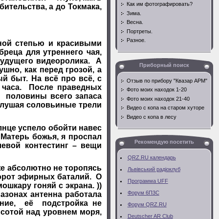
Как им фотографировать?
бительства, а до Токмака,
Зима.
Весна.
Портреты.
Разное.
ной степью и красивыми
реца для утреннего чая,
будущего видеоролика. А
Приборный поиск
шно, как перед грозой, а
й быт. На всё про всё, с
Отзыв по прибору "Квазар АРМ"
 часа. После праведных
Фото моих находок 1-20
в половины всего запаса
Фото моих находок 21-40
 слушая соловьиные трели
Видео с копа на старом хуторе
Видео с копа в лесу
нце успело обойти навес
 Матерь божья, я проспал
Рекомендую посетить
евой контестинг – вещи
QRZ.RU календарь
же абсолютно не торопясь
Львівський радiоклуб
ворот эфирных баталий. О
Программа UFF
ошкару гоняй с экрана. ))
Форум 6П3С
пазонах антенна работала
ение, её подстройка не
Форум QRZ.RU
ысотой над уровнем моря,
Deutscher AR Club