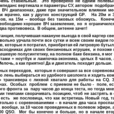
чень стабильные. Это проверено не одним полев
импеданс вертикала и параметры СУ, автором подобран
 ВЧ диапазонах, даже при значительном влиянии ме
к мрачно, как у других конструкций
GP
. На 20м и 3
ов, на 15м – вообще без таковых обхожусь. Конечно
 необходимо хорошее ВЧ заземление, но я ограничилс
 два противовеса. В общем, антенне зачет!
ция, получившая накануне выезда в свой картер с
овольно урчала почти все сутки и всем своим видом г
в, которые я потратил, приобретая ей литровую бутыль
асходниках для своих бензиновых игрушек, и похоже 
ешевую полусинтетику, на полном баке бензина, я мог
тами + ноутбук и лампочка-экономка, целых 8 часов, 
Мелочь, а как приятно! Да и двигатель походит дольше.
 переходов, которые я совершил за все соревнова
о лень выбираться из удобного шезлонга и ходить ко
» трансивера с лихвой хватало для работы на
CQ
. 
нах. Особых проблем с приемом не было - поле, ест
ого фронта за пару часов до конца теста, но тогда мне
и темпами сворачивать позицию, чтоб не застрять в 
т есть же пословица, что как встретишь Новый год, т
только с соревнованиями – в начале два часа проспал
А вообще, за 10 часов проведенных в полевом эфире, 
600
QSO
. Мог бы конечно и больше, но в начале вто