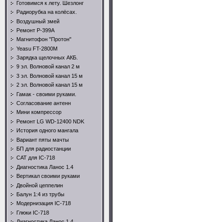
Готовимся к лету. Шезлонг
Радиорубка на колёсах.
Воздушный змей
Ремонт Р-399А
Магнитофон "Протон"
Yeasu FT-2800M
Зарядка щелочных АКБ.
9 эл. Волновой канал 2 м
3 эл. Волновой канал 15 м
2 эл. Волновой канал 15 м
Гамак - своими руками.
Согласование антенн
Мини компрессор
Ремонт LG WD-12400 NDK
История одного мангала
Вариант пяты мачты
БП для радиостанции
CAT для IC-718
Диагностика Ланос 1.4
Вертикал своими руками
Двойной цеппелин
Балун 1:4 из трубы
Модернизация IC-718
Глюки IC-718
Диагностика Ланос 1.4