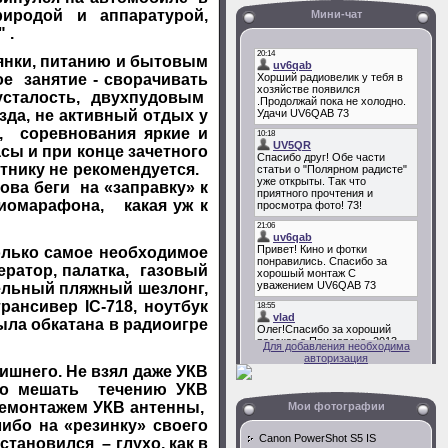
природой и аппаратурой,
Мини-чат
"
.
янки, питанию и бытовым
е занятие - сворачивать
 усталость, двухпудовым
зда, не активный отдых у
, соревнования яркие и
асы и при конце зачетного
стнику не рекомендуется.
ова беги на «заправку» к
диомарафона, какая уж к
лько самое необходимое
ратор, палатка, газовый
дельный пляжный шезлонг,
 трансивер
IC
-718, ноутбук
ла обкатана в радиоигре
Для добавления необходима
авторизация
шнего. Не взял даже УКВ
 но мешать течению УКВ
демонтажем УКВ антенны,
Мои фотографии
ибо на «резинку» своего
Canon PowerShot S5 IS
становился – глухо, как в