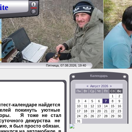
ite
Пятница, 07.08.2026, 19:40
Календарь
«
Август 2026
»
Пн
Вт
Ср
Чт
Пт
Сб
Вс
1
2
3
4
5
6
7
8
9
тест-календаре найдется
10
11
12
13
14
15
16
телей покинуть уютные
17
18
19
20
21
22
23
-горы. Я тоже не стал
24
25
26
27
28
29
30
 суточного дежурства не
31
ию, я был просто обязан.
винулся на автомобиле в