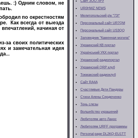
Сайт ЗОО ЛРУ
ешь. :) Одним словом, не
пать.
UR0HWZ NEWS
Мелитопольский р\к "73!"
обродил по окрестностям
е. Как всегда от выезда
Персональный сайт UR7QM
 впечатлений, начиная от
Персональный сайт US3QQ
Заповедник "Каменная могила"
з-за своих политических
Украинский КВ портал
ях и замечательная идея
Український УКХ портал
а...
Украинский радиопортал
Украинский QRP клуб
Токмакский радиоклуб
Сайт RA4A
Счастливые Дети Пандоры
Стихи Алены Сердюченко
Тень слезы
Волшебство украшений
Любителям авто Ланос
Любителям URFF программы
Personal page DL2KQ-EU1TT