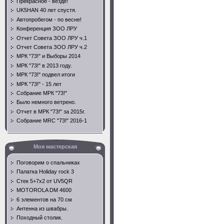
Прекрасное - везде!
UK5HAN 40 лет спустя.
Автопробегом - по весне!
Конференция ЗОО ЛРУ
Отчет Совета ЗОО ЛРУ ч.1
Отчет Совета ЗОО ЛРУ ч.2
МРК "73!" и Выборы 2014
МРК "73!" в 2013 году.
МРК "73!" подвел итоги
МРК "73!" - 15 лет
Собрание МРК "73!"
Было немного ветрено.
Отчет в МРК "73!" за 2015г.
Собрание MRC "73!" 2016-1
Моя мастерская
Поговорим о спальниках
Палатка Holiday rock 3
Стек 5+7х2 от UV5QR
MOTOROLA DM 4600
6 элементов на 70 см
Антенна из швабры.
Походный столик.