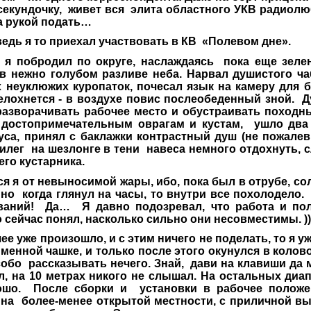
 секундочку, живет вся элита областного УКВ радиолю
а рукой подать…
дь я то приехал участвовать в КВ «Полевом дне».
побродил по округе, наслаждаясь пока еще зеле
 нежно голубом разливе неба. Нарвал душистого чаб
 неуклюжих куропаток, почесал язык на камеру для 
елохнется - в воздухе повис послеобеденный зной. Ду
азворачивать рабочее место и обустраивать походны
 достопримечательным оврагам и кустам, ушло два
уса, принял с баклажки контрастный душ (не пожале
илег на шезлонге в тени навеса немного отдохнуть,
го кустарника.
 от невыносимой жары, ибо, пока был в отрубе, сол
 но когда глянул на часы, то внутри все похолодело.
ваний! Да… Я давно подозревал, что работа и пол
 сейчас понял, насколько сильно они несовместимы. ))
 уже произошло, и с этим ничего не поделать, то я у
именной чашке, и только после этого окунулся в коло
обо рассказывать нечего. Знай, дави на клавиши да м
л, на 10 метрах никого не слышал. На остальных диа
ошо. После сборки и установки в рабочее полож
 на более-менее открытой местности, с приличной в