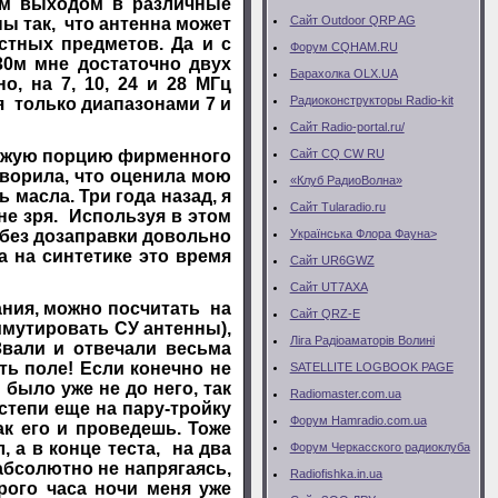
ым выходом в различные
Сайт Outdoor QRP AG
ы так, что антенна может
стных предметов. Да и с
Форум CQHAM.RU
0м мне достаточно двух
Барахолка OLX.UA
, на 7, 10, 24 и 28 МГц
Радиоконструкторы Radio-kit
я только диапазонами 7 и
Сайт Radio-portal.ru/
вежую порцию фирменного
Сайт CQ CW RU
оворила, что оценила мою
«Клуб РадиоВолна»
 масла. Три года назад, я
Сайт Тularadio.ru
не зря. Используя в этом
 без дозаправки довольно
Українська Флора Фауна>
а на синтетике это время
Сайт UR6GWZ
Сайт UT7AXA
ния, можно посчитать на
Сайт QRZ-E
ммутировать СУ антенны),
Ліга Радіоаматорів Волині
Звали и отвечали весьма
ь поле! Если конечно не
SATELLITE LOGBOOK PAGE
 было уже не до него, так
Radiomaster.com.ua
степи еще на пару-тройку
Форум Hamradio.com.ua
ак его и проведешь. Тоже
, а в конце теста, на два
Форум Черкасского радиоклуба
абсолютно не напрягаясь,
Radiofishka.in.ua
рого часа ночи меня уже