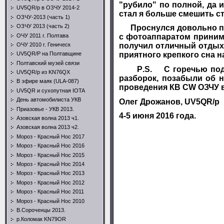
"рубило" по полной, да и
UV5QR/p в ОЗЧУ 2014-2
стал я больше смешить ст
ОЗЧУ-2013 (часть 1)
ОЗЧУ 2013 (часть 2)
Проснулся довольно позд
ОЧУ 2011 г. Полтава
с фотоаппаратом принима
ОЧУ 2010 г. Геническ
получил отличный отдых,
приятного крепкого сна н
UV5QR/P на Полтавщине
Полтавский музей связи
P
.
S
. С горечью поду
UV5QR/p из KN76QX
разборок, позабыли об 
В эфире маяк (ULA-087)
проведения КВ С
W
ОЗЧУ в
UV5QR и сухопутная IOTA
День автомобилиста УКВ
Олег Дрожанов,
UV
5
QR
/
p
Приазовье - УКВ 2013.
4-5 июня 2016 года.
Азовская волна 2013 ч1.
Азовская волна 2013 ч2.
Мороз - Красный Нос 2017
Мороз - Красный Нос 2016
Мороз - Красный Нос 2015
Мороз - Красный Нос 2014
Мороз - Красный Нос 2013
Мороз - Красный Нос 2012
Мороз - Красный Нос 2011
Мороз - Красный Нос 2010
В.Сороченцы 2013.
р.Коломак KN79OR