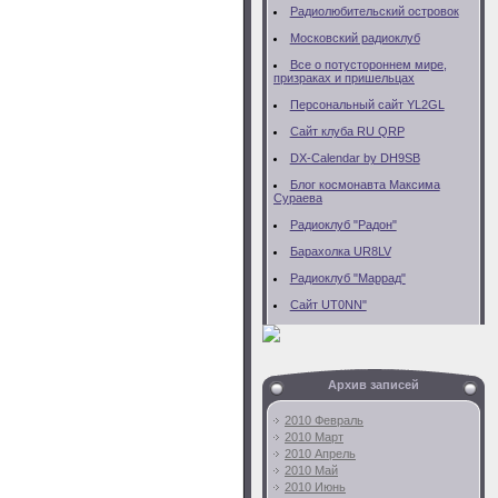
Радиолюбительский островок
Московский радиоклуб
Все о потустороннем мире,
призраках и пришельцах
Персональный сайт YL2GL
Сайт клуба RU QRP
DX-Calendar by DH9SB
Блог космонавта Максима
Сураева
Радиоклуб "Радон"
Барахолка UR8LV
Радиоклуб "Маррад"
Сайт UT0NN"
Архив записей
2010 Февраль
2010 Март
2010 Апрель
2010 Май
2010 Июнь