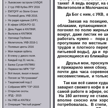
Львовские гастроли UV5QR
танке! А ведь вокруг, на
2 тур УКВ Кубка ЛРУ 2016
Мелитополя и Молочанск
EM7QFF из Stone Grave
Да Бог с ним, с УКВ, ве
Полевой день УКВ 2016.
Не радио единым (UFF).
Заехав на позицию, я 
В эфире URDA PO-32.
облаками, купающимися в
День Радио в KN79NR.
погонял по полю жирных
Вылазка в KN79KW.
вокруг, даже листик не ш
Урочище Глубокое.
работать нужно – пора р
Мелитополь УКВ-2016-1
прогулками по местным
трудов и плотного перек
Полевые цветы 2016
питьевой воды), да и пр
Моя первая орбита.
доносящиеся из ближайше
В плену у дикого поля.
Каждый год 31 числа...
Друзья мои, проснулся я
Балка Сухая KN79MU
и прижарило меня сбоку,
Первенство МРК "73!"
почти два часа соревно
Всё выше, выше и выше.
несовместимые, и только
Погоня за "Истуканами"
Тащенакский под-2
Так как всё самое худшее
заварил свежего кофе в 
Собрание МРК "73!"-2015
самой работе в эфире, ос
Открытие охоты.
На 160 антенну не стави
ЛПД - 2015
вполне сносно или хор
На УКВ из KN79LV.
потребовалась. В степи,
Операция "Чистый родник"