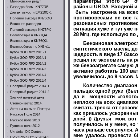
параметры этого
GP
о
Миниховский редут.
районы
URDA
. Входной 
Разведка боем. KN77RB
быть настроена на всех
Дни активности EM210QK.
противовесами не все та
Полевой выход в KN76OO
резонансных противовес
Весенняя рапсодия.
ситуация хуже и тут уже
Полевой выход в KN76PX
28 Мгц, где использую по
Велопоездка в KN77QA.
Велопоездка в KN76QX.
Бензиновая электростан
Велопробегом по УКВ ч1.
синтетического масла, д
Кубок ЗОО ЛРУ 2015/1
щедрость в виде 17 баксо
Кубок ЗОО ЛРУ 2014/1
решил не экономить на р
Кубок ЗОО ЛРУ 2014/2
же бензоагрегате самую д
Кубок ЗОО ЛРУ 2014/3
активно работать 100 ват
Кубок ЗОО ЛРУ 2014/4
увеличилось до 9 часов. 
Кубок ЗОО ЛРУ 2013/4
Количество диапазонных
Полярный радист 2014-1
пальцах одной руки (был
Полярный радист 2014-2
да и мощности «голого
Зимний полевой день
неплохо на всех диапазо
Степной ветер 2014.
считать треска от грозов
Антенна на змее Поттера
как пришлось ускоренным
Русское Поле 2014
дней. )) Друзья мои, во
Русское поле 2013
получилось и у меня, но 
Русское поле 2012
часа раньше свернулся. 
Ukrainian DX Contest
мне удалось провести 
UV5QR/p в ОЗЧУ 2014-1