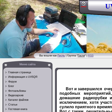
UV
Вы вошли как
Гость
| Группа "
Гости
" |
RSS
Меню сайта
Главная страница
Информация о UV5QR
Форум
Блог
Вот и завершился очере
Фотоальбомы
подобных мероприятий
Видеоархив
домашние радиорубки и
Каталог файлов
исключением, хотя учас
Статьи
сулило приятного времяп
Гостевая книга
Вот с таким решительным