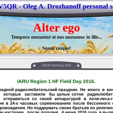
5QR - Oleg А. Drozhanoff personal s
Alter 
ego
Tempora mutantur et nos mutamur in illis...

Suum cuique!
CW HF Field Day 2016
IARU Region 1 HF Field Day 2016.
дной радиолюбительский праздник. Не много в кон
, которые заставили бы целые сотни радиолюби
 отправиться со своей аппаратурой в поля-леса
тие в 24-х часовых соревнованиях после бессонного
ровождения. Но поддержать своих братьев по увлечен
 настроем, после полудня, 4 июня 2016 года, я выд