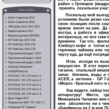
район с.Троицкое (ква
принять посильное учас
Мои статьи
Поскольку мой выезд пр
Кубок Сарматов 2017.
условиям были резко сни
Кубок Сарматов 2016
свою позицию после сор
УКВ Кубок ЗОО ЛРУ 2017
ярмом висят на шее. Да 
Маріїна долина 2017.
костра, а работа в эф
Мариина долина KN79NS.
интересные, но все таки 
HF Field Day 2017 CW
времени. Так что, филон
HF Field Day 2016 CW
Хлебнул кофе и топчи кл
HF Field Day 2015 CW
горячему чайнику или т
Партизанский радист 2017
черту еда, да ещё посреди
Партизанский радист 2016
Итак, исходя из вышеск
Партизанский радист 2015
имущество. В этот переч
Achtung! Partizanen!
таганок, спальный мешок
UV5QR/Partizan.
запас бензина, воды и 
IOTA 2017, EU-179 часть-1
ACER
, а антенна -
GP
7-
IOTA 2017, EU-179 часть-2
«Мороз - Красный нос» в 
IOTA 2016, EU-179 часть-1
IOTA 2016, EU-179 часть-2
Как видите, набор получ
IOTA 2016, EU-179 часть-3
аппаратуру! Место, гд
День Радио 2017
Мемориала Чалапко мне н
Первенство МРК "73!" 2017-1
мне абсолютно ни к чем
Собрание РК "Сармат"
«Баофенга» на 2 м или 70