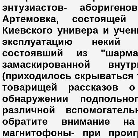
энтузиастов- абориге
Артемовка, состоящей
Киевского универа и уче
эксплуатацию некий 
состоявший из "шарма
замаскированной внут
(приходилось скрываться 
товарищей рассказов о
обнаружении подпольно
различной вспомогател
обратите внимание н
магнитофоны- при прои