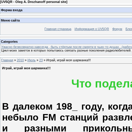
[
UV5QR - Oleg А. Drozhanoff personal site
]
Форма входа
Меню сайта
Главная страница
Информация о UV5QR
Форум
Бло
Categories
Ужасно безвозвратно навсегда , быть стёртым после смерти в чьих-то душах...(рабоч
Цикл моих заметок в которых попытаюсь связать разные поколения радиолюбителей.
Главная
»
2010
»
Июль
»
23
» Играй, играй моя шарманка!!!
Играй, играй моя шарманка!!!
Что подел
В далеком 198_ году, ког
небыло FM станций развл
и разными прикольны