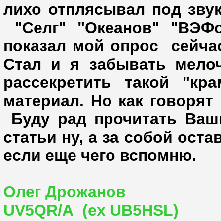
лихо отплясывал под зву
"Селг" "Океанов" "ВЭФо
показал мой опрос сейчас
Стал и я забывать мело
рассекретить такой "к
материал. Но как говорят 
Буду рад прочитать Ваш
статьи ну, а за собой ост
если еще чего вспомню.
Олег Дрожанов
UV5QR/А (ех UB5HSL)