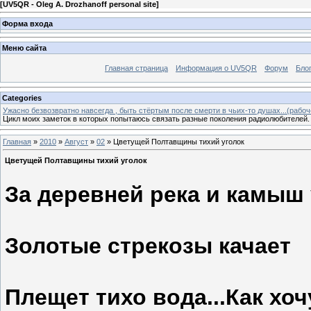
[
UV5QR - Oleg А. Drozhanoff personal site
]
Форма входа
Меню сайта
Главная страница
Информация о UV5QR
Форум
Бло
Categories
Ужасно безвозвратно навсегда , быть стёртым после смерти в чьих-то душах...(рабоч
Цикл моих заметок в которых попытаюсь связать разные поколения радиолюбителей.
Главная
»
2010
»
Август
»
02
» Цветущей Полтавщины тихий уголок
Цветущей Полтавщины тихий уголок
За деревней река и камыш
Золотые стрекозы качает
Плещет тихо вода...Как хоч