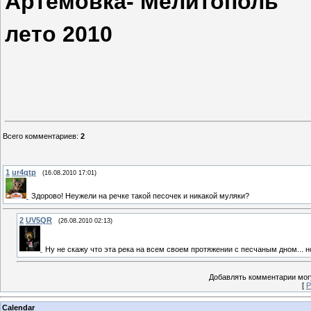
Артемовка- Мелитополь
лето 2010
Всего комментариев
:
2
1
ur4qtp
(16.08.2010 17:01)
Здорово! Неужели на речке такой песочек и никакой муляки?
2
UV5QR
(26.08.2010 02:13)
Ну не скажу что эта река на всем своем протяжении с песчаным дном... но
Добавлять комментарии могу
[
Р
Calendar