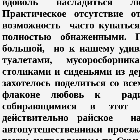
вдоволь насладиться л
Практическое отсутствие о
возможность
часто купаться
полностью обнаженными.
большой,
но
к нашему уди
туалетами,
мусоросборник
столиками и сиденьями из де
захотелось поделиться со в
флаконе любовь к
рад
собирающимися в этот 
действительно райское
н
автопутешественники проезж