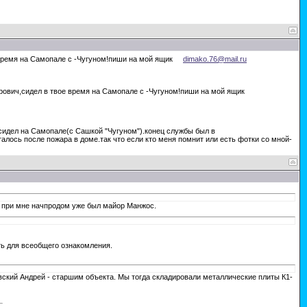
е время на Самопале с -Чугуном!пиши на мой ящик
dimako.76@mail.ru
орович,сидел в твое время на Самопале с -Чугуном!пиши на мой ящик
идел на Самопале(c Сашкой "Чугуном").конец службы был в
алось после пожара в доме.так что если кто меня помнит или есть фотки со мной-
, при мне начпродом уже был майор Манжос.
ть для всеобщего ознакомления.
евский Андрей - старшим объекта. Мы тогда складировали металлические плиты К1-