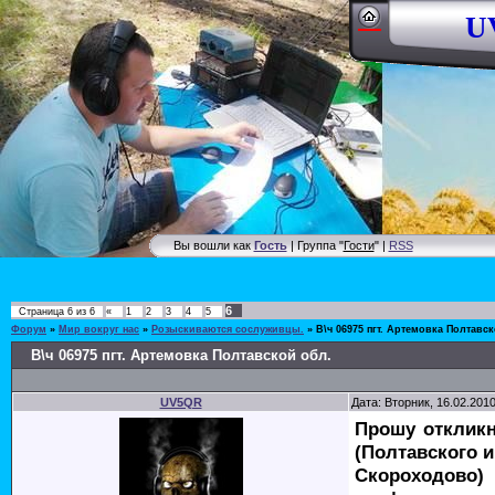
UV
Вы вошли как
Гость
| Группа "
Гости
" |
RSS
6
Страница
6
из
6
«
1
2
3
4
5
Форум
»
Мир вокруг нас
»
Розыскиваются сослуживцы.
»
В\ч 06975 пгт. Артемовка Полтавс
В\ч 06975 пгт. Артемовка Полтавской обл.
UV5QR
Дата: Вторник, 16.02.201
Прошу откликн
(Полтавского 
Скороходово)