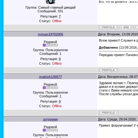
Все, что ни делается - все к
Группа: Самый главный джедай
Сообщений:
331
Репутация:
7
Статус:
Offline
roman19702005
Дата: Вторник, 13.09.201
Всем привет! Служил в р
Рядовой
Добавлено
(13.09.2016,
Группа: Пользователи
-------------------------------
Сообщений:
1
Передаю привет Пачевск
Репутация:
0
Статус:
Offline
makish130577
Дата: Воскресенье, 08.07
Здравие желаю т. Прапо
Рядовой
давал и в кулаке держа
стати с Вами немало от
Группа: Пользователи
После службы уехал дом
Сообщений:
1
Репутация:
0
Статус:
Offline
штурман
Дата: Среда, 29.04.2020,
Привет форумчанам! У ме
Рядовой
Группа: Пользователи