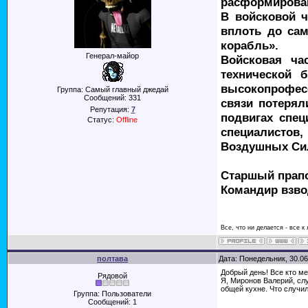
расформирован.
В войсковой ч
вплоть до сам
корабль».
Генерал-майор
Войсковая ча
технической 
высокопрофесс
Группа: Самый главный джедай
Сообщений:
331
связи потерял
Репутация:
7
подвигах спец
Статус:
Offline
специалистов,
Воздушных Сил
Старшый прап
Командир взвод
Все, что ни делается - все к
полтава
Дата: Понедельник, 30.06
Добрый день! Все кто м
Рядовой
Я, Миронов Валерий, слу
общей кухне. Что случи
Группа: Пользователи
Сообщений:
1