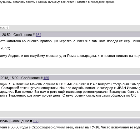
 лучшему, осталось понять к какому лучшему все летит и катится в последнее время...
6, 20:52 | Сообщение #
154
оте капитана Кононенко, прапорщик Березка, с 1989-91г. зам. ком. взвода ст. сер. М
 20:52)
--------------
ому Андрею и его голубому москвичу, от Романа сварщика. кто помнит пишите на ящ
.2018, 15:02 | Сообщение #
155
рщик. Я Антоненко Максим служил в 111ОИАБ 96-98гг. в ИАР. Комроты тогда был Сама
л .Самарский тоже шутил неподетски. Начало службы попал на хоздвор к ИВАН Иванычу
караулил. Вас помню. Вы нам в роте ещё телевизор ремонтировали. Выходным был ст.
ой в Туркмению где живу по сей день. С некоторыми сослуживцами общаюсь по ОК.
 19:46 | Сообщение #
156
ня в 50-60 годы в Скороходово служил отец, летал на ТУ-16. Часто вспоминал те годы