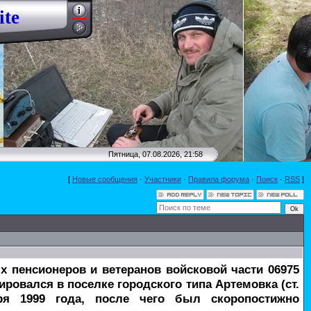
ite
Пятница, 07.08.2026, 21:58
[
Новые сообщения
·
Участники
·
Правила форума
·
Поиск
·
RSS
]
 пенсионеров и ветеранов войсковой части 06975
ровался в поселке городского типа Артемовка (ст.
ря 1999 года, после чего был скоропостижно