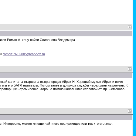
инаков Роман А. хочу найти Соловьева Владимира.
ик
roman19702005@yandex.ru
рский капитан а старшина ст.прапорщик Айрих Н. Хороший мужик Айрих и волю
 мы его БАТЯ называли. Потом залет и до конца службы через день на ремень. К
 прапорщик Стромиленко. Хорошо помню начальника столовой ст. пр. Семенова.
. Интересно, можно ли еще найти его сослуживцев или тех кто его знал.