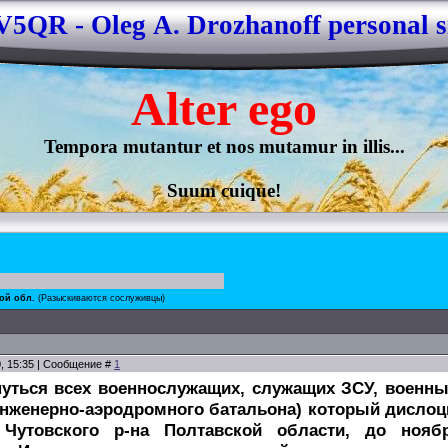
5QR - Oleg А. Drozhanoff personal s
Alter 
ego
Tempora mutantur et nos mutamur in illis...

Suum cuique!
кой обл.
(Разыскиваются сослуживцы)
0, 15:35 | Сообщение #
1
уться всех военнослужащих, служащих ЗСУ, военных
инженерно-аэродромного батальона) который дислоци
 Чутовского р-на Полтавской области, до нояб