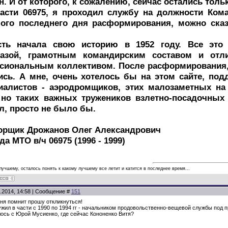
 И от которого, к сожалению, сейчас остались толь
асти 06975, я проходил службу на должности Кома
ого последнего дня расформирования, можно сказ
сть начала свою историю в 1952 году. Все это 
базой, грамотным командирским составом и о
иональным коллективом. После расформирования, п
ись. А мне, очень хотелось бы на этом сайте, по
иалистов - аэродромщиков, этих малозаметных н
 но таких важных тружеников взлетно-посадочных 
, просто не было бы.
орщик Дрожанов Олег Александрович
а МТО в/ч 06975 (1996 - 1999)
 лучшему, осталось понять к какому лучшему все летит и катится в последнее время...
.2014, 14:58 | Сообщение #
151
еня помнит прошу откликнуться!
жил в части с 1990 по 1994 гг - начальником продовольственно-вещевой службы под пр
лось с Юрой Мусиенко, где сейчас Кононенко Витя?