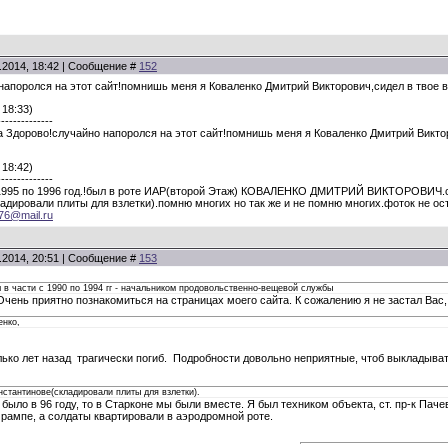
.2014, 18:42 | Сообщение #
152
напоролся на этот сайт!помнишь меня я Коваленко Дмитрий Викторович,сидел в тво
 18:33)
--------------
а Здорово!случайно напоролся на этот сайт!помнишь меня я Коваленко Дмитрий Викт
 18:42)
--------------
 1995 по 1996 год.!был в роте ИАР(второй Этаж) КОВАЛЕНКО ДМИТРИЙ ВИКТОРОВИЧ.с
дировали плиты для взлетки).помню многих но так же и не помню многих.фоток не ост
76@mail.ru
.2014, 20:51 | Сообщение #
153
 в части с 1990 по 1994 гг - начальником продовольственно-вещевой службы
Очень приятно познакомиться на страницах моего сайта. К сожалению я не застал Вас
енко,
ько лет назад трагически погиб. Подробности довольно неприятные, чтоб выкладыва
стантинове(складировали плиты для взлетки).
было в 96 году, то в Старконе мы были вместе. Я был техником объекта, ст. пр-к Пач
 рампе, а солдаты квартировали в аэродромной роте.