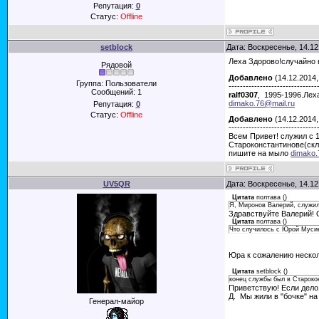
Репутация:
0
Статус:
Offline
setblock
Дата: Воскресенье, 14.12
Леха Здорово!случайно 
Рядовой
Добавлено
(14.12.2014,
Группа: Пользователи
-------------------------------
Сообщений:
1
ralf0307
, 1995-1996.Лех
dimako.76@mail.ru
Репутация:
0
Статус:
Offline
Добавлено
(14.12.2014,
-------------------------------
Всем Привет! служил с
Староконстантинове(скла
пишите на мыло
dimako.
UV5QR
Дата: Воскресенье, 14.12
Цитата
полтава
(
)
Я, Миронов Валерий, служил
Здравствуйте Валерий! 
Цитата
полтава
(
)
Что случилось с Юрой Муси
Юра к сожалению нескол
Цитата
setblock
(
)
конец службы был в Старокон
Приветствую! Если дело 
Д. Мы жили в "бочке" на
Генерал-майор