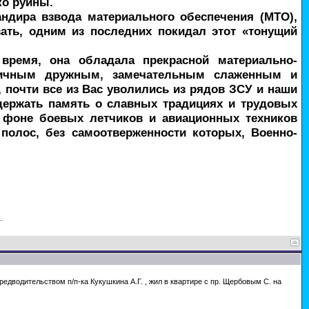
ко руины.
ндира взвода материального обеспечения (МТО),
ать, одним из последних покидал этот «тонущий
время, она обладала прекрасной материально-
тличным дружным, замечательным слаженным и
очти все из Вас уволились из рядов ЗСУ и наши
ддержать память о славных традициях и трудовых
а фоне боевых летчиков и авиационных техников
полос, без самоотверженности которых, Военно-
едводительством п/п-ка Кукушкина А.Г. , жил в квартире с пр. Щербовым С. на