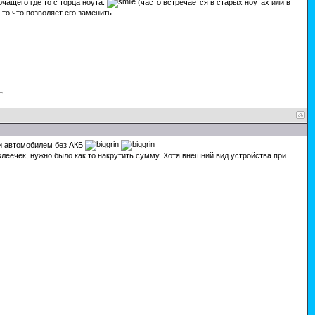
рчащего где то с торца ноута.
(часто встречается в старых ноутах или в
то что позволяет его заменить.
 и автомобилем без АКБ
клеечек, нужно было как то накрутить сумму. Хотя внешний вид устройства при