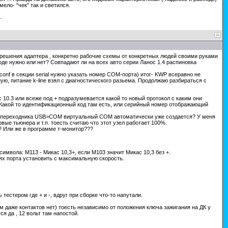
ело- "чек" так и светился.
 решения адаптера , конкретно рабочие схемы от конкретных людей своими руками
оде нужно или нет? Совпадают ли на всех авто серии Ланос 1.4 распиновка
onf в секции serial нужно указать номер СОМ-порта) итог- KWP всеравно не
ю, питание k-line взял с диагностического разьема. Продолжаю разбираться с
ас 10.3 или всеже под + подразумевается какой то новый протокол с каким они
 ? Какой то идентификационный код там есть, или серийный номер отображающий
ров переходника USB>COM виртуальный СОМ автоматически уже создается? У меня
ые тьюнера и т.п. тоесть считаю что этот узел работает 100%.
а? Или же в программе т-монитор???
имвола: М113 - Микас 10,3+, если М103 значит Микас 10,3 без +.
ях порта установить с максимальную скорость.
тестером где + и -, вдруг при сборке что-то напутали.
 даже контактов нет) тоесть независимо от положения ключа зажигания на ДК у
я да , 12 вольт там напостой.