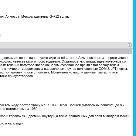
. А- масса, М-вход адаптера, G-+12 вольт.
дниками я понял одно- нужно идти от обратного. А именно прогнать проги именно
крухах невесть какого производителя. Оказалось, что владельцев ноутбуков со
о истечении полутора часов на нелимитированное время стал обладателем
им в отличие от современных навороченых ноутов полноценные COM & LPT порты.
шло- законектилось с полтыка. Моментально пошли данные , зачертились
тоже присутствовола.
олостом ходу составляли у меня 1030- 1050. Вобщем удалось их понизить до 850-
етно потише чем на 1050.
ов и коробочек + древний ноутбук ,а также правильных для себя выводов и массы
яла на улице) ,