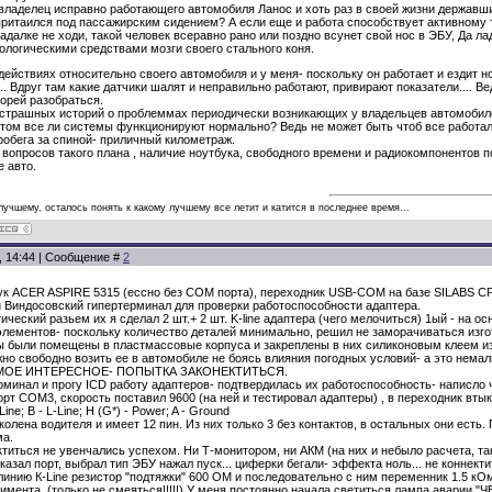
 владелец исправно работающего автомобиля Ланос и хоть раз в своей жизни державши
ритаился под пассажирским сидением? А если еще и работа способствует активному т
к гадалке не ходи, такой человек всеравно рано или поздно всунет свой нос в ЭБУ, Да 
логическими средствами мозги своего стального коня.
ействиях относительно своего автомобиля и у меня- поскольку он работает и ездит н
... Вдруг там какие датчики шалят и неправильно работают, привирают показатели.... Ве
скорей разобраться.
страшных историй о проблеммах периодически возникающих у владельцев автомобиле
том все ли системы функционируют нормально? Ведь не может быть чтоб все работало 
 пробега за спиной- приличный километраж.
опросов такого плана , наличие ноутбука, свободного времени и радиокомпонентов пос
 авто.
 лучшему, осталось понять к какому лучшему все летит и катится в последнее время...
0, 14:44 | Сообщение #
2
бук АСЕR ASPIRE 5315 (ессно без СОМ порта), переходник USB-COM на базе SILABS C
, и Виндосовский гипертерминал для проверки работоспособности адаптера.
ический разьем их я сделал 2 шт.+ 2 шт. K-line адаптера (чего мелочиться) 1ый - на 
лементов- поскольку количество деталей минимально, решил не заморачиваться изго
ы были помещены в пластмассовые корпуса и закреплены в них силиконовым клеем из 
жно свободно возить ее в автомобиле не боясь влияния погодных условий- а это нема
МОЕ ИНТЕРЕСНОЕ- ПОПЫТКА ЗАКОНЕКТИТЬСЯ.
рминал и прогу ICD работу адаптеров- подтвердилась их работоспособность- написл
порт COM3, скорость поставил 9600 (на ней и тестировал адаптеры) , в переходник в
ine; B - L-Line; H (G*) - Power; A - Ground
колена водителя и имеет 12 пин. Из них только 3 без контактов, в остальных они есть
ма.
иться не увенчались успехом. Ни Т-монитором, ни АКМ (на них и небыло расчета, так
казал порт, выбрал тип ЭБУ нажал пуск... циферки бегали- эффекта ноль... не коннекти
 линию К-Line резистор "подтяжки" 600 ОМ и последовательно с ним переменник 1.5 кОм ,
имента. (только не смеяться!!!!!) У меня постоянно начала светиться лампа аварии "Ч