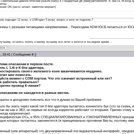
самопальный диагностический разьем (папу) в стандартный ДК (маму)автомобиля. А- масса, М-вход ад
нитор.
жение ON (насос качает, лампочки моргают)
ние подходит 12 вольт. и USB>дает 5 вольт. вопрос.я ниче не подпалю.?
схемы с разными питающими напряжениями... Переходник КОМ-ЮСБ питаеться от ЮСБишн
 лучшему, осталось понять к какому лучшему все летит и катится в последнее время...
1, 18:41 | Сообщение #
9
лема описанная в первом посте.
ь L 1.4i и К-line адаптера.
ностировать своего железного коня заканчиваются неудачно.
хочет мне помогать.
уйста момент с COM портом. Что это означает встроенный или нет?
ук работать правильно?
нкретно провод К-линии?
описаниям он находится в разных местах.
кратко и доходчиво пояснить все что я думаю по Вашей проблеме.
ыло бы знать через какой тип К-line адаптера пытаетесь коннектить бук (что за схема,
ак же как и ЭБУ, но первые не всегда корректно работают со вторыми. Причин этому мн
иногда капризничают.
 специфическая ОСь, и 95% СПЕЦИАЛИЗИРОВАННЫХ и УЗКОНАПРАВЛЕННЫХ программ на
ью которых пытаетесь законектится (я принципиально противник Висты, поэтому никогд
роенный (или аппаратный) это двунаправленный последовательный интерфейс, предн