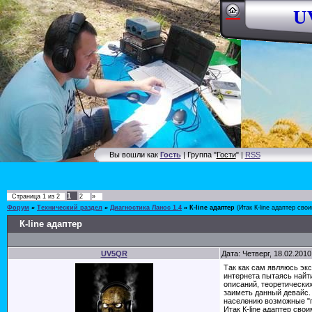
UV
Вы вошли как
Гость
| Группа "
Гости
" |
RSS
1
Страница
1
из
2
2
»
Форум
»
Технический раздел
»
Диагностика Ланос 1.4
»
К-line адаптер
(Итак К-line адаптер сво
К-line адаптер
UV5QR
Дата: Четверг, 18.02.201
Так как сам являюсь эк
интернета пытаясь найт
описаний, теоретических
заиметь данный девайс.
населению возможные "п
Итак К-line адаптер сво