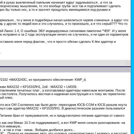
й в руках выключеный паяльник начинает вдруг задумываться , а что за
ворческому мышлению, то это вообще труба- все так и подталкивает сделать
ладно бы только нос, а то и захочет прощупать имеющимися под руками и
ормально , то у меня в подреберьи начал шевелиться червяк сомненья- а вдруг что
дь у других то людей вон и это случилось, и то произошло, а я что серый??? Что то
й Ланос 1.4, О ошибках ЭБУ индицируемых сигналами лампочки "ЧЕК". И у меня
исправно и за 2 года эксплуатации ничего не случилось, и ни один из параметров
тавило меня перед фактом , что я просто обязан сделать K-line адаптер и
P2102 +MAX3243C, из програмного обеспечения- KWP_d,
основе MAX232 + KP1533ЛН1, 2ой - МАХ232 + LM339.
товлением печатных плат , а изготавливал адаптеры навесным монтажом. После
пистолета. Получилось жесткая и надежная конструкция и к тому же герметично
лый плюс.
о что все ОК! Соотвенно как было дело- переходник ЮСБ-СОМ в ЮСБ разьем ноута
тыкнул сам адаптер MAX232 + KP1533ЛН1. В диагностическом разьеме пользовался
. Питание брал от прикуривателя, но и предусмотрено питание адаптера от самого
 как они Микас 10.3 не поддерживают), а вот KWP меня сильно разочаровала- на
тся нивкакую..
 и так и этак - никак.. Вобщем долбился долго...
ЕК"... Правда на динамике авто, его ходовых характеристиках ( надеюсь и расходе)