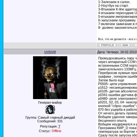
1-Залезаем в салон.
2-Ноутбук на старт.
3-Втыкаем K-line адапт
4-втыкаем переходник 
5-втыкаем импровизиров
6-запускаем программу 
7-включем зажигание в 
8- должно законектиться
Все, что ни делается - все к
UV5QR
Дата: Четверг, 18.02.201
Промудохавшись пару ча
через аппаратный СОМ п
встроенными СОМ портам
замечательного 133МГц 
Перебросив нужные прог
графики , поперли ошиб
Затем было еще
Р0505- цепи управления
р1612- несанкционирова
р0105- датчик абсолютн
р0341-ошибки датчика 
р0480- реле электровен
р0201, 02, 03, 04- неисп
Генерал-майор
кнопкой "сброс ошибок" 
870 без ущерба в работе
От нечего делать прове
Вобщем удачное заверше
Группа: Самый главный джедай
бесценного опыта.
Сообщений:
331
Вобщем неудержался и р
Репутация:
7
Программа КWP_D показ
Статус:
Offline
температура за бортом 
Сразу после запуска об