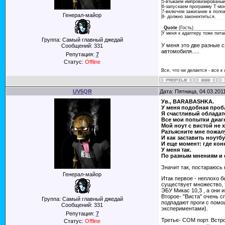
5-втыкаем импровизированый 
6-запускаем программу Т-мо
7-включем зажигание в поло
Генерал-майор
8- должно законектиться.
Quote
(
Гость
)
У меня к адаптеру тоже пита
Группа: Самый главный джедай
У меня это две разные 
Сообщений:
331
автомобиля.....
Репутация:
7
Статус:
Offline
Все, что ни делается - все к
UV5QR
Дата: Пятница, 04.03.201
Ув., BARABASHKA.
У меня подобная проб
Я счастливый обладател
Все мои попытки диаг
Мой ноут с вистой не 
Разъясните мне пожал
И как заставить ноутб
И еще момент: где ко
У меня так.
По разным мнениям и 
Значит так, постараюсь 
Генерал-майор
Итак первое - неплохо б
существует множество, т
ЭБУ Микас 10,3 , а они 
Второе- "Виста" очень
Группа: Самый главный джедай
подпадают проги с помощ
Сообщений:
331
экспериментами).
Репутация:
7
Третье- СОМ порт. Вст
Статус:
Offline