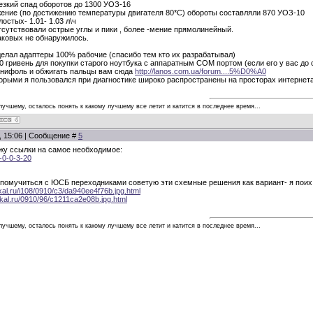
езкий спад оборотов до 1300 УОЗ-16
ение (по достижению температуры двигателя 80*С) обороты составляли 870 УОЗ-10
остых- 1.01- 1.03 л\ч
тсутствовали острые углы и пики , более -мение прямолинейный.
аковых не обнаружилось.
делал адаптеры 100% рабочие (спасибо тем кто их разрабатывал)
0 гривень для покупки старого ноутбука с аппаратным СОМ портом (если его у вас до с
канифоль и обжигать пальцы вам сюда
http://lanos.com.ua/forum....5%D0%A0
рыми я пользовался при диагностике широко распространены на просторах интернета
 лучшему, осталось понять к какому лучшему все летит и катится в последнее время...
0, 15:06 | Сообщение #
5
ожу ссылки на самое необходимое:
0-0-0-3-20
 помучиться с ЮСБ переходниками советую эти схемные решения как вариант- я поих п
dikal.ru/i108/0910/c3/da940ee4f76b.jpg.html
adikal.ru/0910/96/c1211ca2e08b.jpg.html
 лучшему, осталось понять к какому лучшему все летит и катится в последнее время...