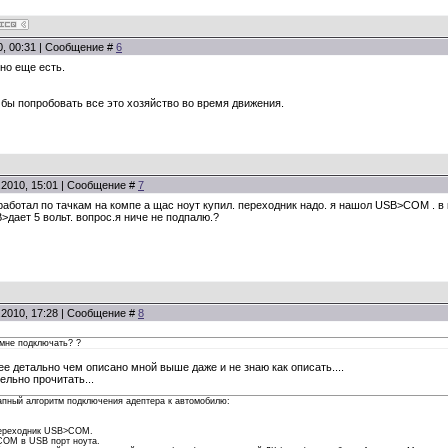
0, 00:31 | Сообщение #
6
 но еще есть.
бы попробовать все это хозяйство во время движения.
.2010, 15:01 | Сообщение #
7
работал по тачкам на компе а щас ноут купил. переходник надо. я нашол USB>COM . в
B>дает 5 вольт. вопрос.я ниче не подпалю.?
.2010, 17:28 | Сообщение #
8
 мне подключать? ?
ее детально чем описано мной выше даже и не знаю как описать....
ельно прочитать...
пный алгоритм подключения адептера к автомобилю:
 переходник USB>COM.
COM в USB порт ноута.