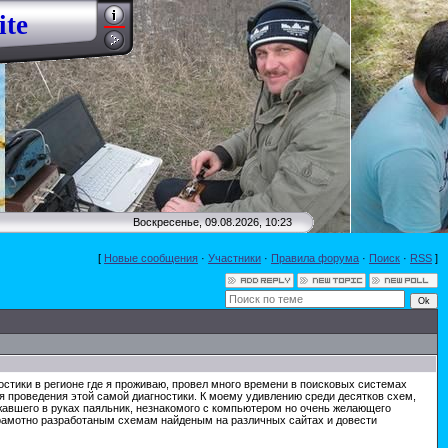
ite
Воскресенье, 09.08.2026, 10:23
[
Новые сообщения
·
Участники
·
Правила форума
·
Поиск
·
RSS
]
остики в регионе где я проживаю, провел много времени в поисковых системах
я проведения этой самой диагностики. К моему удивлению среди десятков схем,
ржавшего в руках паяльник, незнакомого с компьютером но очень желающего
грамотно разработаным схемам найденым на различных сайтах и довести