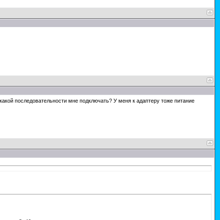
 какой последовательности мне подключать? У меня к адаптеру тоже питание