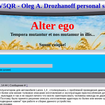
5QR - Oleg А. Drozhanoff personal s
Alter 
ego
Tempora mutantur et nos mutamur in illis...

Suum cuique!
ими руками)
0, 14:44 | Сообщение #
1
сплуататором для автомобиля Lanos 1,4 , столкнувшись с проблемой проведения диагн
и более или мение толковое описание изготовления и эксплуатации приспособления дл
 выкладок я так и не нашел ничего что могло заинтересовать человека никогда не де
 Поэтому было принято решение описать изготовление адаптера по более или мение 
одводные камни" при работе и сборке данного устройства.
ими руками.