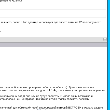
аптера, G-+12 вольт.
ых 5 вольт, К-line адаптер использует для своего питания 12 вольтовую сеть
 или где приобрели, как проверяли работоспособность). Дело в том что схем
ожество, но раз уж мы имеем дело с L 1.4i , это значит у нас различные вариации
писаных под ХР на ней не будут работать. В число оных возможно и
а особо с ней не игрался, так что не стал и голову забивать всякими
азначенный для обмена битовой информацией который ВСТРОЕН в железо вашего