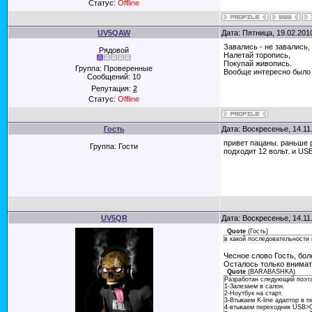
Статус:
Offline
UV5QAW
Дата: Пятница, 19.02.201
Завались - не завались,
Рядовой
Налетай торопись,
Покупай живопись.
Группа: Проверенные
Вообще интересно было 
Сообщений:
10
Репутация:
2
Статус:
Offline
Гость
Дата: Воскресенье, 14.11
привет пацаны. раньше 
Группа: Гости
подходит 12 вольт. и US
UV5QR
Дата: Воскресенье, 14.11
Quote
(
Гость
)
в какой последовательности
Чесное слово Гость, бол
Осталось только внимат
Quote
(
BARABASHKA
)
Разработан следующий поэта
1-Залезаем в салон.
2-Ноутбук на старт.
3-Втыкаем K-line адаптор в
4-втыкаем переходник USB>