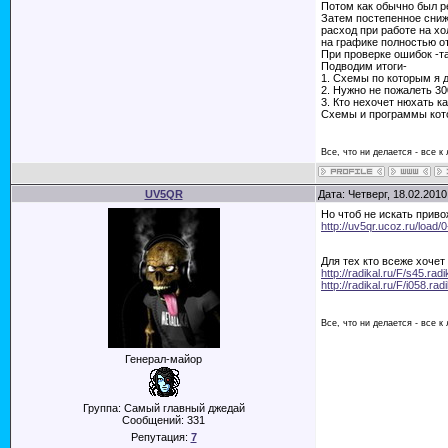
Потом как обычно был р
Затем постепенное сниж
расход при работе на хол
на графике полностью о
При проверке ошибок -т
Подводим итоги-
1. Схемы по которым я 
2. Нужно не пожалеть 30
3. Кто нехочет нюхать 
Схемы и программы кото
Все, что ни делается - все к
UV5QR
Дата: Четверг, 18.02.201
Но чтоб не искать прив
http://uv5qr.ucoz.ru/load/
Для тех кто всеже хочет
http://radikal.ru/F/s45.ra
http://radikal.ru/F/i058.r
Все, что ни делается - все к
Генерал-майор
Группа: Самый главный джедай
Сообщений:
331
Репутация:
7