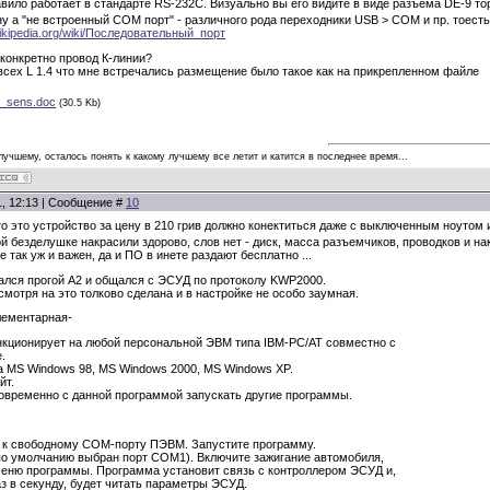
авило работает в стандарте RS-232C. Визуально вы его видите в виде разъема DE-9 то
у а "не встроенный СОМ порт" - различного рода переходники USB > COM и пр. тоесть 
.wikipedia.org/wiki/Последовательный_порт
е конкретно провод К-линии?
а всех L 1.4 что мне встречались размещение было такое как на прикрепленном файле
m_sens.doc
(30.5 Kb)
 лучшему, осталось понять к какому лучшему все летит и катится в последнее время...
1, 12:13 | Сообщение #
10
то это устройство за цену в 210 грив должно конектиться даже с выключенным ноутом
й безделушке накрасили здорово, слов нет - диск, масса разъемчиков, проводков и на
 так уж и важен, да и ПО в инете раздают бесплатно ...
ался прогой A2 и общался с ЭСУД по протоколу KWP2000.
смотря на это толково сделана и в настройке не особо заумная.
лементарная-
кционирует на любой персональной ЭВМ типа IBM-PC/AT совместно с
.
 MS Windows 98, MS Windows 2000, MS Windows XP.
йт.
овременно с данной программой запускать другие программы.
р к свободному COM-порту ПЭВМ. Запустите программу.
о умолчанию выбран порт COM1). Включите зажигание автомобиля,
меню программы. Программа установит связь с контроллером ЭСУД и,
з в секунду, будет читать параметры ЭСУД.