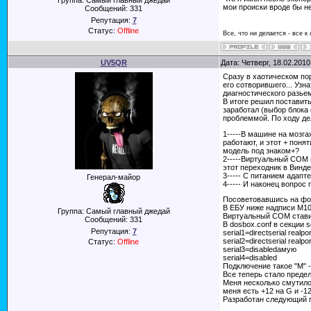
Группа: Самый главный джедай
мои происки вроде бы не
Сообщений:
331
Репутация:
7
Статус:
Offline
Все, что ни делается - все к
UV5QR
Дата: Четверг, 18.02.201
Сразу в хаотическом по
его сотворившего... Узн
диагностического разье
В итоге решил поставить
заработал (выбор блока
проблеммой. По ходу де
1-----В машине на мозга
работают, и этот + поня
модель под знаком+?
2-----Виртуальный СОМ 
этот переходник в Винде
3----- С питанием адапт
Генерал-майор
4----- И наконец вопрос
Посоветовавшись на фо
В ЕБУ ниже надписи М10.
Группа: Самый главный джедай
Виртуальный СОМ ставит
Сообщений:
331
В dosbox.conf в секции s
Репутация:
7
serial1=directserial realp
serial2=directserial realp
Статус:
Offline
serial3=disabledамую
serial4=disabled
Подключение такое "М" -
Все теперь стало предел
Меня несколько смутило
меня есть +12 на G и -1
Разработан следующий п