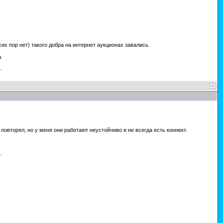
их пор нет) такого добра на интернет аукционах завались.
.
овторял, но у меня они работают неустойчиво и не всегда есть коннект.