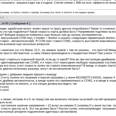
 сказались- машина ездит как и ездила. Снятие клемм с АКБ на ночь эффекта не возым
 лучшему, осталось понять к какому лучшему все летит и катится в последнее время...
0, 14:45 | Сообщение #
3
рядке заработали мозги- может какую то прогу другую попробовать? Какие то схемные
ать кто как подключал? Какая скорость порта должна быть? Напряжение подтяжки на вх
ма? Вобщем вопросов появилось еще больше чем до начала эксперементов...
 виртуальный СОМ порт, t-monitor + dosbox и указать следующие параметры(в dosbox.c
 ставил - автоматический). Я СОМ порт ставил СОМ1, скорость выставлял максимальну
ла возникли еще несколько вопросов:
х написано что это Микас 10.3 , но никаких знаков + там не указано... это простой Мик
тие просто абстрактное, а сама сборка произведена в стандартном блоке? Как узнать
порт ставиться отдельной прогой, если да то какой? Или же при инсталяции драйве
 идентифицирован как COM3, и я через этот переходник свободно перешиваю спутников
ера все ясно, а вот скорость нужно ли ставить максимальную? В винде, в опциях порт
 по диагностическому разьему, могут ли несовпаления быть?
руме с добрыми людьми пришел к выводу:
3 есть полное его название и версия прошивки ( у меня М113092TF142032), первые 4 с
 драйвер автоматически, в винде нужно его переименовать в СОМ1, и в винде в опци
erial ничего не менять, и эта секция должна выглядеть так:
ort:com1
ort:com2
 к-линия, питание А и G но перед тем как включать питание на всякий случай проверить 
ьно ясно.
 постоянное наличие напряжения + 12 вольт на клемме G (клемма Н у меня пустая- там
2 (тоесть масса) на А. Это так должно быть? Изучил схему электропроводки- оказываетс
оэтапный алгоритм подключения адептера к автомобилю: