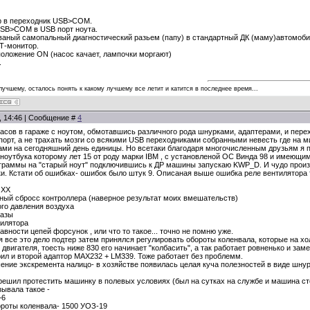
ор в переходник USB>COM.
USB>COM в USB порт ноута.
аный самопальный диагностический разьем (папу) в стандартный ДК (маму)автомобиля
Т-монитор.
положение ON (насос качает, лампочки моргают)
.
 лучшему, осталось понять к какому лучшему все летит и катится в последнее время...
0, 14:46 | Сообщение #
4
сов в гараже с ноутом, обмотавшись различного рода шнурками, адаптерами, и перехо
орт, а не трахать мозги со всякими USB переходниками собранными невесть где на ми
и на сегодняшний день единицы. Но всетаки благодаря многочисленным друзьям я п
ноутбука которому лет 15 от роду марки IBM , с установленой ОС Винда 98 и имеющ
раммы на "старый ноут" подключившись к ДР машины запускаю KWP_D. И чудо произо
ки. Кстати об ошибках- ошибок было штук 9. Описаная выше ошибка реле вентилятора 
 ХХ
ный сбросс контроллера (наверное результат моих вмешательств)
ого давления воздуха
фазы
тилятора
равности цепей форсунок , или что то такое... точно не помню уже.
я все это дело подтер затем принялся регулировать обороты коленвала, которые на х
 двигателя, тоесть ниже 830 его начинает "колбасить", а так работает ровненько и зам
рил и второй адаптор МАХ232 + LM339. Тоже работает без проблемм.
ние экскремента налицо- в хозяйстве появилась целая куча полезностей в виде шнурк
ешил протестить машинку в полевых условиях (был на сутках на службе и машина сто
ывала такое -
+6
ороты коленвала- 1500 УОЗ-19