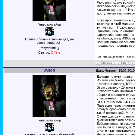
Рано или поздно всякий
металлический ящичек п
какую то глупость!!! И 
доступными высокотехно
Тоже прослеживалось в д
то не так в этой машине
Генерал-майор
тут не так..... Нужно по
Начитавшись на сайтах 
зародились сомненья, о 
не сбился, и т.д. 43000
Группа: Самый главный джедай
Вобщем наличие обилия в
Сообщений:
331
продиагностировать свое
Репутация:
7
Статус:
Offline
Все, что ни делается - все к
UV5QR
Дата: Четверг, 18.02.201
Дальше по сути топика-
Из того что было- Ноут
t-monitor + dosbox, ICD
Было сделано - Диагност
Относительно монтажа э
сборки и проверки схем
упакованная, тоесть мо
ПОТОМ НАЧАЛОСЬ СА
Проверил через гиперте
всунул, прописало его 
такой цоколевкой- M - K-L
Он находится у правого 
диагностического разье
Генерал-майор
Вобщем попытки законект
нее была вся надежда. У
и так и этак, поставил в
Что я имел после экспер