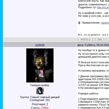
компа или ноута. Как пр
дорогих современных), н
Подробнее тут
http://ru
Ну и крайний ответ - гд
Не знаю у кого как, а н
Прикрепления:
razje
Все, что ни делается - все к
UV5QR
Дата: Суббота, 05.03.201
Ну вообще то я думал ч
Ну естественно губы это
домашней диагностике не
Я больше всего пользов
Прога бесплатная но не 
Установка программы э
1.Данная программа фун
адаптером RS-232/K-Line
2.Операционная система
3.ОЗУ не менее 128 Мба
Генерал-майор
4.Не рекомендуется одн
Порядок работы
Группа: Самый главный джедай
1.Подсоедините адапте
Сообщений:
331
2.Выберите COM-порт (п
Репутация:
7
нажмите кнопку "Пуск" 
с периодичностью 4-5 ра
Статус:
Offline