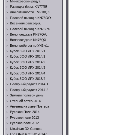
Миниховский редут.
Разведка боем. KN77RB
Дни активности EM210QK.
Полевой выход в KN76OO
Весенняя рапсодия.
Полевой выход в KN76PX
Велопоездка в KN77QA.
Велопоездка в KN76QX.
Велопробегом по УКВ ч1.
Кубок ЗОО ЛРУ 2015/1
Кубок ЗОО ЛРУ 2014/1
Кубок ЗОО ЛРУ 2014/2
Кубок ЗОО ЛРУ 2014/3
Кубок ЗОО ЛРУ 2014/4
Кубок ЗОО ЛРУ 2013/4
Полярный радист 2014-1
Полярный радист 2014-2
Зимний полевой день
Степной ветер 2014.
Антенна на змее Поттера
Русское Поле 2014
Русское поле 2013
Русское поле 2012
Ukrainian DX Contest
UV5QR/p в ОЗЧУ 2014-1