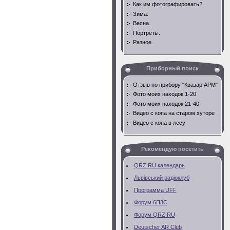
Как им фотографировать?
Зима.
Весна.
Портреты.
Разное.
Приборный поиск
Отзыв по прибору "Квазар АРМ"
Фото моих находок 1-20
Фото моих находок 21-40
Видео с копа на старом хуторе
Видео с копа в лесу
Рекомендую посетить
QRZ.RU календарь
Львівський радiоклуб
Программа UFF
Форум 6П3С
Форум QRZ.RU
Deutscher AR Club