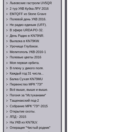
Львовские гастроли UV5QR
2 тур УКВ Кубка ЛРУ 2016
EM7QFF из Stone Grave
Полевой день УКВ 2016.
Не радио единым (UFF).
В эфире URDA PO-32.
День Радио в KN79NR.
Вылазка в KN79KW.
Урочище Глубокое.
Мелитополь УКВ-2016-1
Полевые цветы 2016
Моя первая орбита.
В плену у дикого поля.
Каждый год 31 числа...
Балка Сухая KN79MU
Первенство МРК "73!"
Всё выше, выше и выше.
Погоня за "Истуканами"
Тащенакский под-2
Собрание МРК "73!"-2015
Открытие охоты.
ЛПД - 2015
На УКВ из KN79LV.
Операция "Чистый родник"