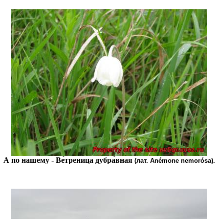
А по нашему - Ве́треница дубра́вная
(лат. Anémone nemorósa).