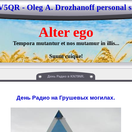
5QR - Oleg А. Drozhanoff personal s
Alter 
ego
Tempora mutantur et nos mutamur in illis...

Suum cuique!
День Радио в KN79NR.
День Радио на Грушевых могилах.