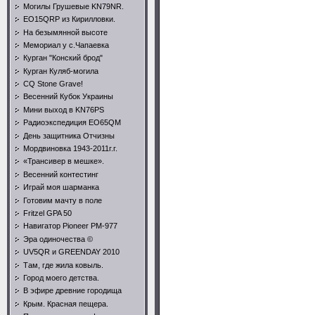
Могилы Грушевые KN79NR.
EO15QRP из Кирилловки.
На безымянной высоте
Мемориал у с.Чапаевка
Курган "Конский брод"
Курган Куляб-могила
CQ Stone Grave!
Весенний Кубок Украины
Мини выход в KN76PS
Радиоэкспедиция EO65QM
День защитника Отчизны
Мордвиновка 1943-2011г.г.
«Трансивер в мешке».
Весенний контестинг
Играй моя шарманка
Готовим мачту в поле
Fritzel GPA 50
Навигатор Pioneer PM-977
Эра одиночества ©
UV5QR и GREENDAY 2010
Там, где жила ковыль.
Город моего детства.
В эфире древние городища
Крым. Красная пещера.