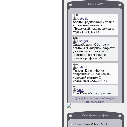
Мини-чат
Для добавления необходима
авторизация
Мои фотографии
Canon PowerShot S5 IS