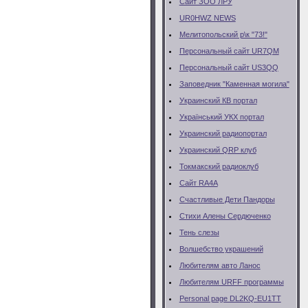
Сайт ЗОО ЛРУ
UR0HWZ NEWS
Мелитопольский р\к "73!"
Персональный сайт UR7QM
Персональный сайт US3QQ
Заповедник "Каменная могила"
Украинский КВ портал
Український УКХ портал
Украинский радиопортал
Украинский QRP клуб
Токмакский радиоклуб
Сайт RA4A
Счастливые Дети Пандоры
Стихи Алены Сердюченко
Тень слезы
Волшебство украшений
Любителям авто Ланос
Любителям URFF программы
Personal page DL2KQ-EU1TT