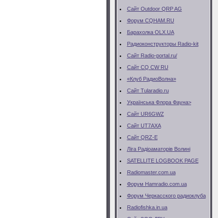
Сайт Outdoor QRP AG
Форум CQHAM.RU
Барахолка OLX.UA
Радиоконструкторы Radio-kit
Сайт Radio-portal.ru/
Сайт CQ CW RU
«Клуб РадиоВолна»
Сайт Тularadio.ru
Українська Флора Фауна>
Сайт UR6GWZ
Сайт UT7AXA
Сайт QRZ-E
Ліга Радіоаматорів Волині
SATELLITE LOGBOOK PAGE
Radiomaster.com.ua
Форум Hamradio.com.ua
Форум Черкасского радиоклуба
Radiofishka.in.ua