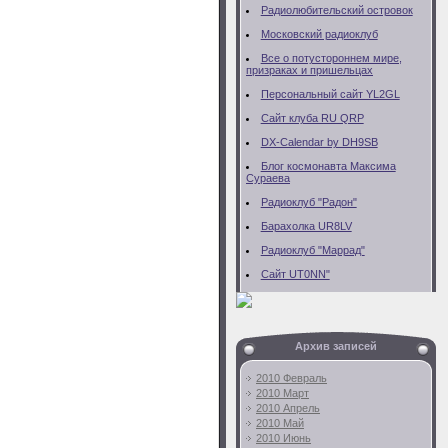
Радиолюбительский островок
Московский радиоклуб
Все о потустороннем мире,
призраках и пришельцах
Персональный сайт YL2GL
Сайт клуба RU QRP
DX-Calendar by DH9SB
Блог космонавта Максима
Сураева
Радиоклуб "Радон"
Барахолка UR8LV
Радиоклуб "Маррад"
Сайт UT0NN"
Архив записей
2010 Февраль
2010 Март
2010 Апрель
2010 Май
2010 Июнь