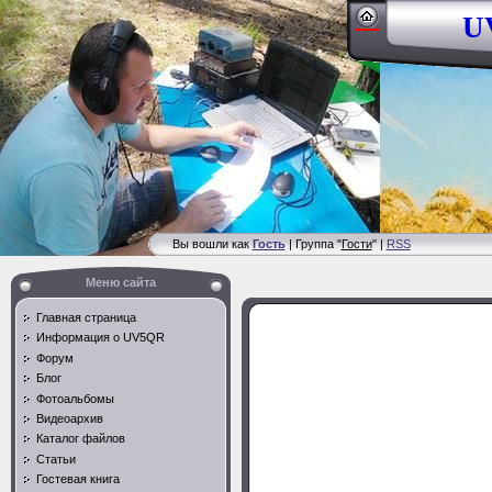
UV
Вы вошли как
Гость
| Группа "
Гости
" |
RSS
Меню сайта
Главная страница
Информация о UV5QR
Форум
Блог
Фотоальбомы
Видеоархив
Каталог файлов
Статьи
Гостевая книга