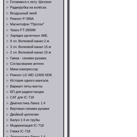
Готовимся к лету. Шезлонг
Радиорубка на колёсах.
Воздушный змей
Ремонт Р-399А
Магнитофон "Протон"
Yeasu FT-2800M
Зарядка щелочных АКБ.
9 эл. Волновой канал 2 м
3 эл. Волновой канал 15 м
2 эл. Волновой канал 15 м
Гамак - своими руками.
Согласование антенн
Мини компрессор
Ремонт LG WD-12400 NDK
История одного мангала
Вариант пяты мачты
БП для радиостанции
CAT для IC-718
Диагностика Ланос 1.4
Вертикал своими руками
Двойной цеппелин
Балун 1:4 из трубы
Модернизация IC-718
Глюки IC-718
Диагностика Ланос 1.4