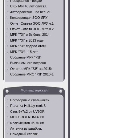
Прекрасное - везде!
UK5HAN 40 лет спустя.
Автопробегом - по весне!
Конференция ЗОО ЛРУ
Отчет Совета ЗОО ЛРУ ч.1
Отчет Совета ЗОО ЛРУ ч.2
МРК "73!" и Выборы 2014
МРК "73!" в 2013 году.
МРК "73!" подвел итоги
МРК "73!" - 15 лет
Собрание МРК "73!"
Было немного ветрено.
Отчет в МРК "73!" за 2015г.
Собрание MRC "73!" 2016-1
Моя мастерская
Поговорим о спальниках
Палатка Holiday rock 3
Стек 5+7х2 от UV5QR
MOTOROLA DM 4600
6 элементов на 70 см
Антенна из швабры.
Походный столик.