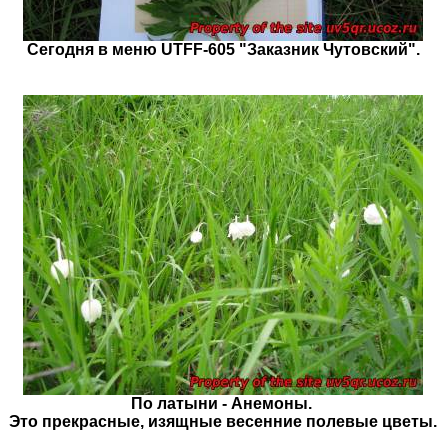
Сегодня в меню UTFF-605 "Заказник Чутовский".
По латыни - Анемоны.
Это прекрасные, изящные весенние полевые цветы.